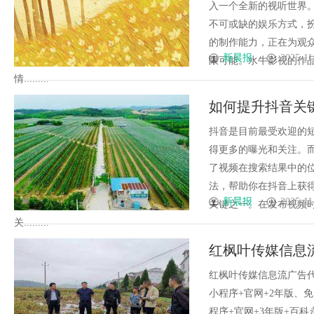
入一个全新的视听世界
不可或缺的娱乐方式，
的制作能力，正在为观
新晨报
2025-11
限可能。水牛影视的作
情.........
如何提升抖音关
抖音是目前最受欢迎的
得更多的曝光和关注。
了视频在搜索结果中的
法，帮助你在抖音上获
新晨报
2025-11
关键之一。在发布视频
关.........
红枫叶传媒信息流
红枫叶传媒信息流广告代
小程序+官网+2年版、
程序+官网+3年版+百