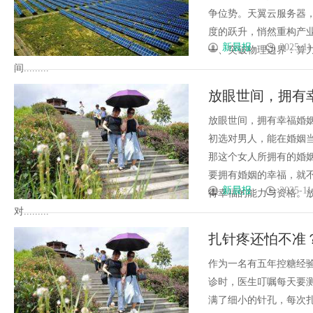
争位势。天翼云服务器
度的跃升，悄然重构产
新晨报
2025-11
一、突破物理边界：算
间.........
放眼世间，拥有
放眼世间，拥有幸福婚
初选对男人，能在婚姻
那这个女人所拥有的婚
要拥有婚姻的幸福，就
新晨报
2025-11
得幸福的能力与资格。
对.........
扎针疼还怕不准
作为一名有五年控糖经验
诊时，医生叮嘱每天要
满了细小的针孔，每次