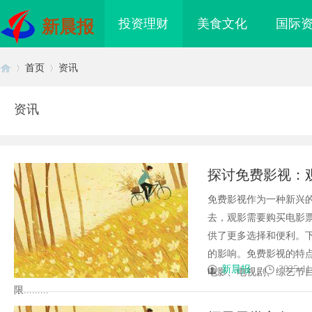
投资理财
美食文化
国际
新晨报
首页
资讯
资讯
首
›
›
探讨免费影视：
免费影视作为一种新兴
去，观影需要购买电影
供了更多选择和便利。
的影响。免费影视的特
页
新晨报
2025-11
电影、电视剧、综艺节
限.........
短视频剧集时代的创新
虫草品牌哪个靠谱？虫草品牌哪