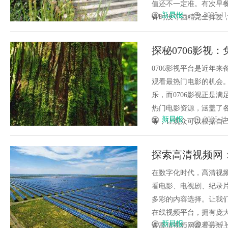
值还不一定准。有次早
新晨报
2025-11
针时没等酒精完全挥发，影响
探秘0706影视
0706影视平台是近年
观看最热门电影的机会
乐，而0706影视正是
热门电影资源，涵盖了
新晨报
2025-11
等，让观众可以根据自己的
探索高清视频网
在数字化时代，高清视
看电影、电视剧、纪录
多彩的内容选择。让我
在线视频平台，拥有庞
新晨报
2025-11
过高清视频网观看最新