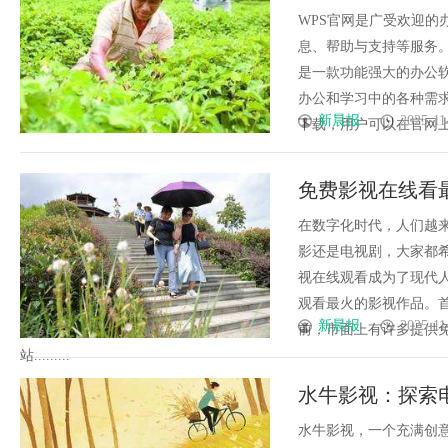
WPS官网是广受欢迎的办
息、帮助与支持等服务。让
是一款功能强大的办公
办公和学习中的各种需
新晨报
2025-11
下载，用户可以在官网上轻松
免费影视在线看
在数字化时代，人们越
影还是电视剧，大家都
视在线观看成为了现代
观看最火的影视作品。
新晨报
2025-11
前，市面上有许多提供
站.........
水牛影视：探索
水牛影视，一个充满创