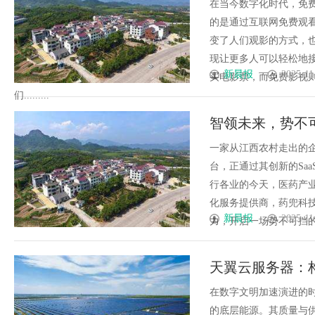
在当今数字化时代，免
的是通过互联网免费观
变了人们观影的方式，
现让更多人可以轻松地
新晨报
2025-11
买电影票，而免费影视
们.........
智领未来，势不可
数字化新征程
一家从江西农村走出的企
台，正通过其创新的Sa
行各业的今天，医药产
化服务提供商，药兜科技
新晨报
2025-11
力，开启一场势不可挡的数字
天翼云服务器：
产业形态跃迁，
在数字文明加速演进的
的底层能源。其质量与