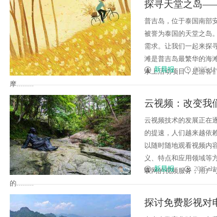
探寻天堂之岛—
价比高？虫草品牌哪个用户评价
普吉岛，位于泰国南部
深度剖析玄鹿虫草硬核实力
被誉为泰国的天堂之岛
需求。让我们一起来探
滩是普吉岛最繁华的海
新晨报
2025-11
水上活动项目，是游客
摩.........
云视频：改变我
云视频技术的发展正在
的提速，人们越来越依
以随时随地观看视频内
义、特点和应用领域等
新晨报
2025-11
联网的视频服务，用户
的.........
探讨免费影视对