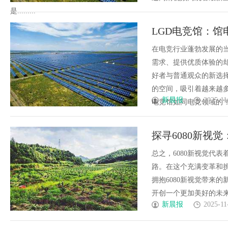
是.........
LGD电竞馆：
在电竞行业蓬勃发展的
需求、提供优质体验的
好者与普通观众的新选
的空间，吸引着越来越多
新晨报
2025-11
电竞馆如同电竞领域的“综合
探寻6080新视
总之，6080新视觉代
路。在这个充满变革和
拥抱6080新视觉带来
开创一个更加美好的未来。..
新晨报
2025-11