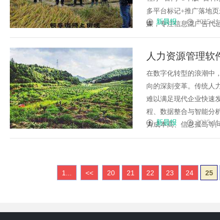
多平台标记+推广落地
新晨报
2025-11
媒，专注信息流广告代运营投
人力资源管理软件
在数字化转型的浪潮中
向的深刻变革。传统人
难以满足现代企业快速发
程、数据整合与智能分
新晨报
2025-11
力成本高、信息孤岛等问题
1...
<<
20
21
22
23
24
25