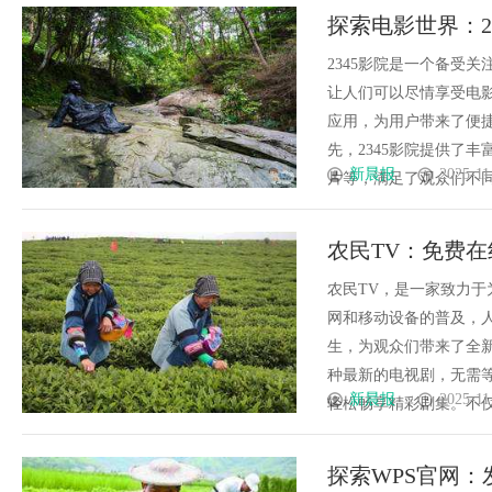
探索电影世界：2
2345影院是一个备受
让人们可以尽情享受电影
应用，为用户带来了便捷
先，2345影院提供了
新晨报
2025-11
片等，满足了观众们不同的
农民TV：免费
农民TV，是一家致力
网和移动设备的普及，
生，为观众们带来了全
种最新的电视剧，无需等
新晨报
2025-11
轻松畅享精彩剧集。不仅如此
探索WPS官网：