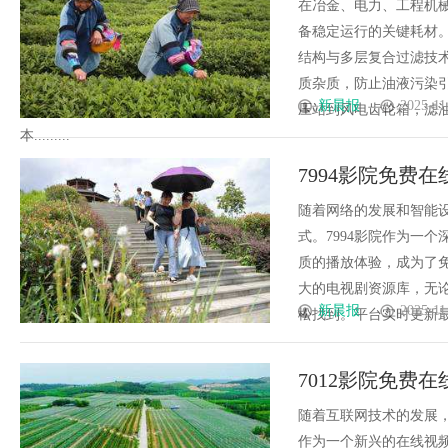
在冶金、电力、工程机
备稳定运行的关键耗材
结构与多层复合过滤技
质杂质，防止油液污染
新晨报
2025-11
压站到风电齿轮箱，滤
本.........
7994影院免费
随着网络的发展和智能
式。7994影院作为一
质的播放体验，成为了免
大的电视剧资源库，无
新晨报
2025-11
松找到。平台实时更新最新
7012影院免费
随着互联网技术的发展，
作为一个新兴的在线视