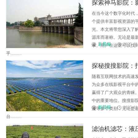
探索神马影院：
与合法性
在当今这个数字化时代
个提供丰富影视资源的
光。本文将带您深入了
源库而著称。无论是最
新晨报
2025-11
求。用户在这里可以找
乎.........
探秘搜搜影院：
随着互联网技术的高速
为众多在线影视平台中
赢得了广大观众的青睐
中的重要地位。搜搜影
新晨报
2025-11
漫等多个类别，无论是
台.........
滤油机滤芯：液