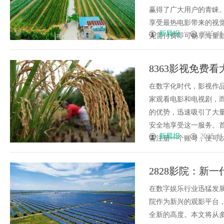
赢得了广大用户的青睐。
享受最热电影带来的视觉
新晨报
2025-11
无需付费即可畅享海量影片
8363影视免费
在数字化时代，影视作
家观看电影和电视剧，而
的优势，迅速吸引了大量
安全地享受这一服务。首
新晨报
2025-11
需注册一个账号，便可以在
2828影院：新
在数字娱乐行业迅猛发展
院作为新兴的观影平台
全新的高度。本文将从多