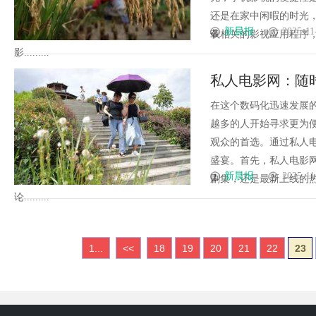
还是在家中闲暇的时光
新晨报
2025-11
载相关的影视应用程序
影.........
私人电影网：随
在这个数码化迅速发展
越多的人开始寻求更为
观众的首选。通过私人
盛宴。首先，私人电影
新晨报
2025-11
剧集，还是最新上线的
论.........
1...
<<
18
19
20
21
22
23