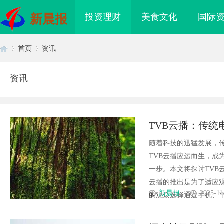
投资理财
美食文化
国际
新晨报
首页
资讯
资讯
首
›
›
TVB云播：传
随着科技的迅猛发展，
TVB云播应运而生，成
一步。本文将探讨TVB
云播的推出是为了适应
页
新晨报
2025-11
的观众选择通过手机、平板
购买网站选择及使用指
商标购买：即买即用，规避侵权