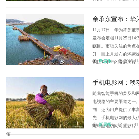
余承东宣布：华为M
11月17日，华为常务董
发布会定档11月25日1
瞩目。市场关注的焦点
升；而上月发布的鸿蒙
新晨报
2025-11
系统几十年的发展历程，华为Ma
手机电影网：移
随着智能手机的普及和
电视剧的主要渠道之一
制，还为用户提供了丰
先，手机电影网的最大
新晨报
2025-11
随时随地访问海量影片
馆.........