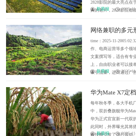
2828影院的最大亮点
新晨报
2025-11
典的老片，2828影院都能
网络兼职的多元
time：2025-11-20
作、电商运营等多个领
文案撰写等，适合有专业
上，自由职业者可以接
新晨报
2025-11
吸引流量，进而通过广告分成、
华为Mate X7
每年秋冬季，各大手机
中，双折叠旗舰华为Ma
华为正式官宣新一代双折叠
此同时，外界曝光其将搭
新晨报
2025-11
科技圈引发了强烈震动。其震