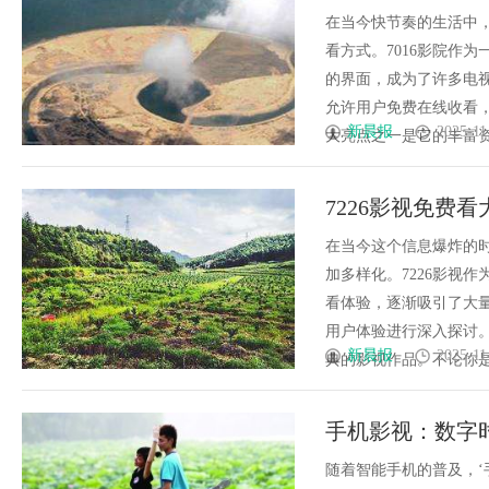
在当今快节奏的生活中
看方式。7016影院作
的界面，成为了许多电
允许用户免费在线收看，
新晨报
2025-11
大亮点之一是它的丰富资源
7226影视免费
在当今这个信息爆炸的
加多样化。7226影视
看体验，逐渐吸引了大量
用户体验进行深入探讨。
新晨报
2025-11
典的影视作品。不论你是喜
手机影视：数字
随着智能手机的普及，‘