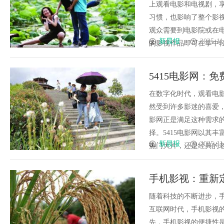
上观看电影和电视剧，
习惯，也影响了整个影
观众需要到电影院或在
新晨报
2025-11
的影视作品即可在掌中轻松
5415电影网：
在数字化时代，观看电
然受到许多影迷的喜爱，
影网正是满足这种需求
择。5415电影网以其
新晨报
2025-11
热门大片，还是经典的老电
手机影视：重新
随着科技的不断进步，
互联网时代，手机影视
先，手机影视的便捷性