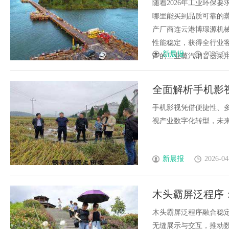
随着2026年工业环保
哪里能买到品质可靠的
产厂商连云港博璟源机
性能稳定，获得全行业
新晨报
2026-04
产的工业蒸汽消音器采用多
全面解析手机影
手机影视凭借便捷性、
视产业数字化转型，未来发展
新晨报
2026-04
木头霸屏泛程序
木头霸屏泛程序融合稳
无缝展示与交互，推动数字