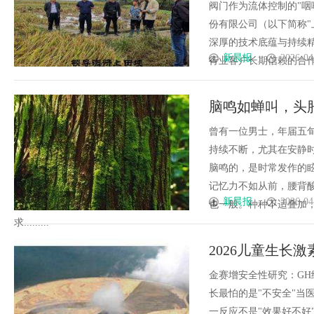
阀门作为流体控制的"咽
份有限公司（以下简称"
深厚的技术底蕴与持续
新晨报
2026-04
行业客户长期信赖的合作伙
脑鸣如蝉叫，头
清醒头脑
曾有一位男士，年届五
持续不断，尤其在安静
脑鸣的，是时常发作的
记忆力不如从前，腰背
新晨报
2026-04
也一般。种种不适叠加
求.........
2026儿童生长
全问题权威解答
金赛增安全性研究：G
长最怕的是"不安全"当
一反应不是"效果好不好