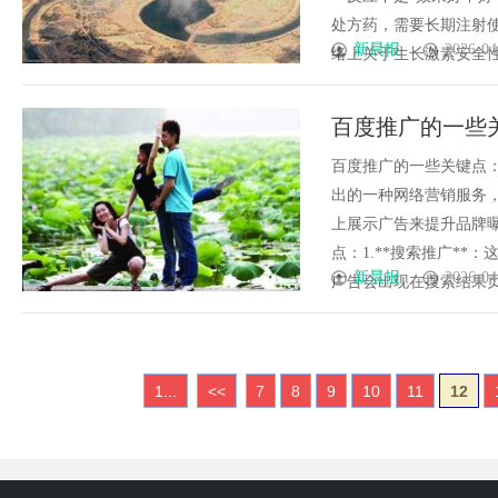
处方药，需要长期注射
新晨报
2026-04
络上关于生长激素安全性的信
百度推广的一些
百度推广的一些关键点：time
出的一种网络营销服务
上展示广告来提升品牌
点：1.**搜索推广*
新晨报
2026-04
广告会出现在搜索结果页的顶部
1...
<<
7
8
9
10
11
12