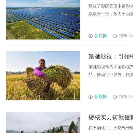
辣妹子影院凭借丰富影
频娱乐平台，致力于为观众
新晨报
2026-04
策驰影视：引领
策驰影视作为中国影视
品，推动行业发展，拓展国
新晨报
2026-04
硬核实力铸就信
制全场景
在石油化工、天然气长