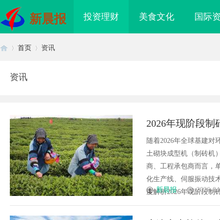
投资理财
美食文化
国际
新晨报
首页
资讯
资讯
首
›
›
2026年现阶段
资回报率的终极
随着2026年全球基建
土砌块成型机（制砖机
商、工程承包商而言，
化生产线、伺服振动技术
页
新晨报
2026-04
度解析2026年现阶段制砖
领新时代影视娱乐新潮
武汉配眼镜 上海配眼镜