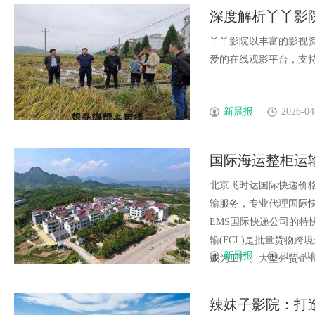
深度解析丫丫影
丫丫影院以丰富的影视
爱的在线观影平台，支持多
新晨报
2026-04
国际海运整柜运输
飞时达快递官网
北京飞时达国际快递价格
输服务，专业代理国际快递
EMS国际快递公司的特
输(FCL)是批量货物
新晨报
2026-04
成为工厂、大型外贸企业的首
辣妹子影院：打