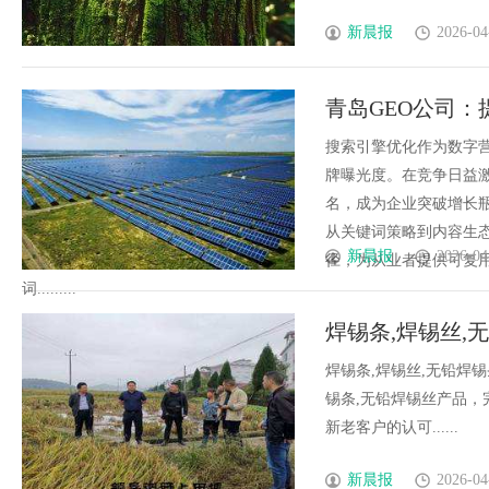
新晨报
2026-04
青岛GEO公司
搜索引擎优化作为数字
牌曝光度。在竞争日益
名，成为企业突破增长
从关键词策略到内容生
新晨报
2026-04
径，为从业者提供可复
词.........
焊锡条,焊锡丝,
无铅焊锡片,铜
焊锡条,焊锡丝,无铅焊
锡条,无铅焊锡丝产品
新老客户的认可......
新晨报
2026-04