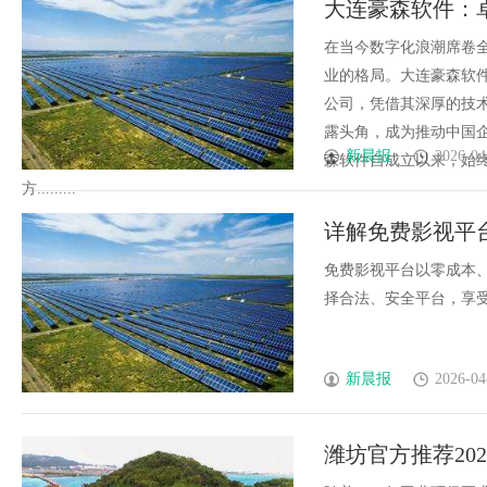
大连豪森软件：
在当今数字化浪潮席卷
业的格局。大连豪森软
公司，凭借其深厚的技
露头角，成为推动中国
新晨报
2026-04
森软件自成立以来，始
方.........
详解免费影视平
免费影视平台以零成本
择合法、安全平台，享受高
新晨报
2026-04
潍坊官方推荐20