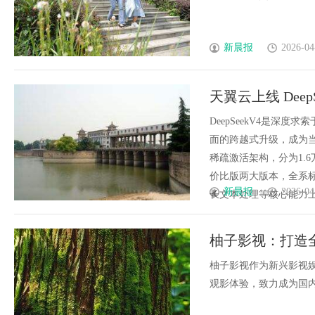
新晨报
2026-04
天翼云上线 Deep
DeepSeekV4是深
面的跨越式升级，成为当
稀疏激活架构，分为1.6万
价比版两大版本，全系标
新晨报
2026-04
长文本处理等核心能力上均达到
柚子影视：打造
柚子影视作为新兴影视
观影体验，致力成为国内外