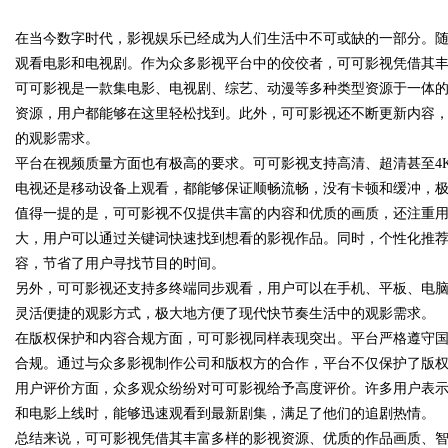
在当今数字时代，影视娱乐已经成为人们生活中不可或缺的一部分。
花钱，ai却天天给他免费派单？
观看电影和电视剧。作为众多影视平台中的佼佼者，可可影视凭借其
可可影视是一款集电影、电视剧、综艺、动漫等多种类型资源于一体
资源，用户都能够在这里轻松找到。此外，可可影视还不断更新内容
的观影需求。
uz
平台在视频质量方面也有极高的要求。可可影视支持高清、超清甚至4
电视还是移动设备上观看，都能够保证顺畅流畅，没有卡顿和缓冲，
值得一提的是，可可影视不仅提供丰富的内容和优质的画质，还注重
大，用户可以通过关键词快速找到想看的影视作品。同时，个性化推
容，节省了用户寻找节目的时间。
另外，可可影视还支持多终端同步观看，用户可以在手机、平板、电
灵活便捷的观影方式，极大地方便了现代快节奏生活中的观影需求。
在版权保护和内容合规方面，可可影视同样表现突出。平台严格遵守
!
合规。通过与众多影视制作公司和版权方的合作，平台不仅保护了版
用户评价方面，众多观众纷纷对可可影视给予高度评价。许多用户表
和电影上线时，能够迅速观看到最新剧集，满足了他们的追剧热情。
总结来说，可可影视凭借其丰富多样的影视资源、优质的作品画质、