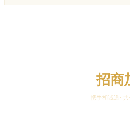
的眉眼唇，才是你整张脸的点睛之
笔！淡颜系女生的气质加分项
uz
招商
携手和诚道· 
!