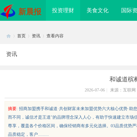
投资理财
美食文化
国际
新晨报
首页
资讯
查看内容
资讯
Di
›
›
›
和诚道槟
2026-07-06
|
来源：互联网
摘要
: 招商加盟携手和诚道·共创财富未来加盟优势六大核心优势·助
而不同，诚信才是王道"的品牌理念深入人心，有助于快速建立市场
sc
尊享，覆盖各个价格区间，确保经销商有多元化选择。03品质优势
品质稳定，客户.........
载存储方案选购指
温婉灵动，一眼万年！久匠量身定制