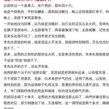
以前听过一个真事儿，有个男的，那年四十六。
他是干销售的，平时应酬多，酒局就没断过，晚上还得熬夜盯单子。时
晚上，安静下来简直要命。
一开始他没当回事，以为就是没睡好，自己去药店买点去火药、安神
Bo
在脑子里拼命叫。人也跟着垮了，两条腿像灌了铅，走路都飘，记性
后来实在熬不住了，去找李俊才先生瞧瞧。
李先生搭脉的时候，就发现这人手冰凉，脉跳得特别细弱，舌头也光红
熬干了。”
原来，这男的之前吃的那些去火药，全是寒凉伤胃的。本来长期熬夜
子这块“田地”彻底干了。
李先生开的方子，没走寻常路。
他用的那个法子叫“滋肾生髓”，意思就是把肾精补起来，让骨髓充满
ar
方子里除了用黄芪、党参、白术来把中气托住，还用了熟地、山萸肉
最特别的是，因为这病根子扎得太深，普通的草药劲儿透不进去，李
大，专门搜剔经络里的死血和顽痰，给补进去的精气开路。
药抓回去喝了十来天，这男的才感觉脑袋没那么闷了，响声好像没那
既然对症，原方稍微动了动，又接着吃。这一调理就是两个多月，睡