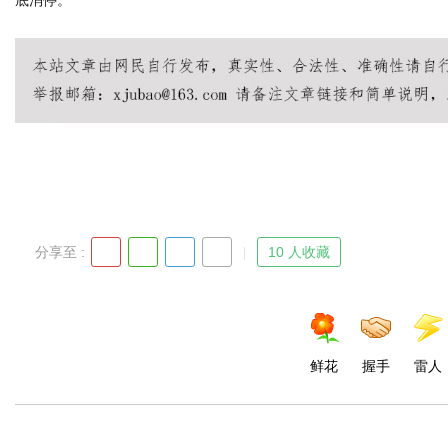
底消停。
d
分享至 :
10 人收藏
鲜花
握手
雷人