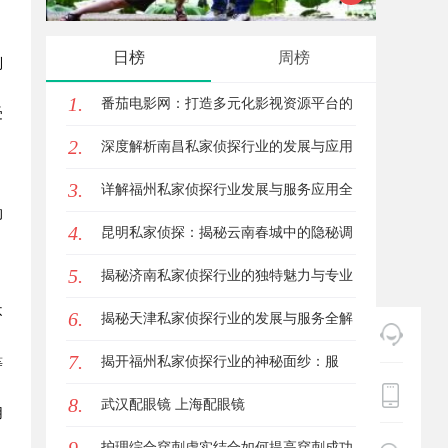
的眉眼唇，才是你整张脸的点睛之
你的观
日榜
周榜
利
笔！淡颜系女生的气质加分项
1.
番茄电影网：打造多元化影视资源平台的
受
2.
新时代先锋
深度解析南昌私家侦探行业的发展与应用
3.
。
现状
详解福州私家侦探行业发展与服务应用全
的
4.
方位指南
昆明私家侦探：揭秘云南春城中的隐秘调
。
5.
查力量
揭秘济南私家侦探行业的独特魅力与专业
不
6.
服务
揭秘天津私家侦探行业的发展与服务全解
7.
析
揭开福州私家侦探行业的神秘面纱：服
等
8.
务、优势与法律解析
武汉配眼镜 上海配眼镜
用
护理综合穿刺虚实结合如何提高穿刺成功