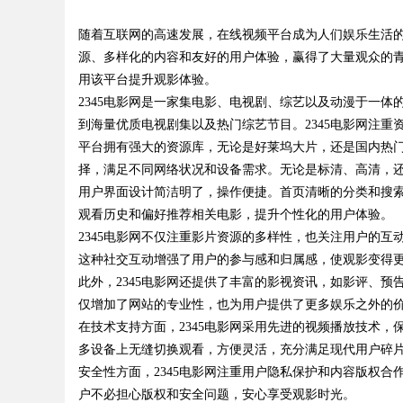
随着互联网的高速发展，在线视频平台成为人们娱乐生活的
源、多样化的内容和友好的用户体验，赢得了大量观众的青
用该平台提升观影体验。
2345电影网是一家集电影、电视剧、综艺以及动漫于一
到海量优质电视剧集以及热门综艺节目。2345电影网注
uz
平台拥有强大的资源库，无论是好莱坞大片，还是国内热门
择，满足不同网络状况和设备需求。无论是标清、高清，还
用户界面设计简洁明了，操作便捷。首页清晰的分类和搜索
观看历史和偏好推荐相关电影，提升个性化的用户体验。
2345电影网不仅注重影片资源的多样性，也关注用户的
这种社交互动增强了用户的参与感和归属感，使观影变得
此外，2345电影网还提供了丰富的影视资讯，如影评、
仅增加了网站的专业性，也为用户提供了更多娱乐之外的
!
在技术支持方面，2345电影网采用先进的视频播放技术
多设备上无缝切换观看，方便灵活，充分满足现代用户碎
安全性方面，2345电影网注重用户隐私保护和内容版权
户不必担心版权和安全问题，安心享受观影时光。