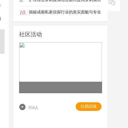
9.
是
10.
率？立方幻境给出答案
揭秘成都私家侦探行业的真实面貌与专业
如
服务
社区活动
往期回顾
654人