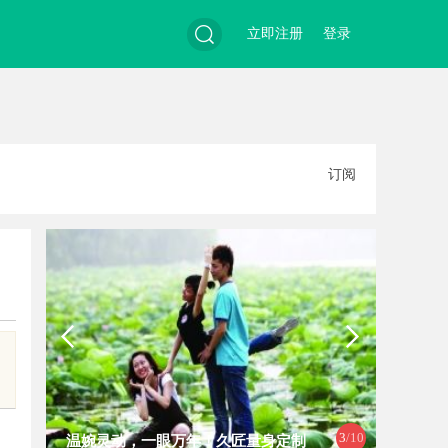
立即注册
登录
搜
订阅
索
4
/10
温婉灵动，一眼万年！久匠量身定制
全面解