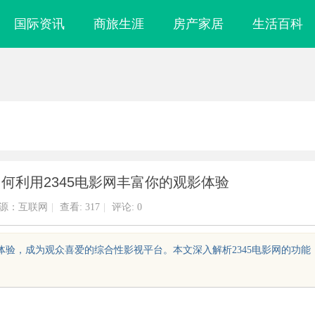
国际资讯
商旅生涯
房产家居
生活百科
如何利用2345电影网丰富你的观影体验
源：互联网
|
查看:
317
|
评论: 0
放体验，成为观众喜爱的综合性影视平台。本文深入解析2345电影网的功能
镜
企业级固态硬盘星载存储方案选购指