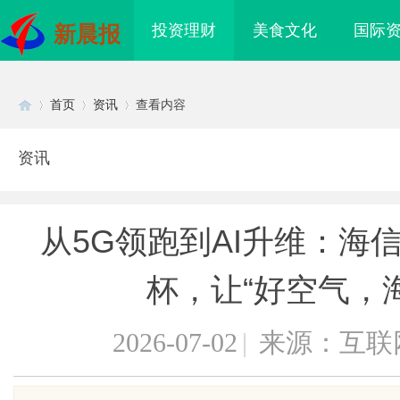
投资理财
美食文化
国际
新晨报
首页
资讯
查看内容
资讯
Di
›
›
›
从5G领跑到AI升维：海
杯，让“好空气，
2026-07-02
|
来源：互联
sc
海配眼镜
企业级固态硬盘星载存储方案选