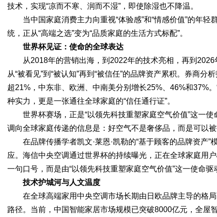
技术，实现“凉而不寒、润而不湿”，即使除湿也不降温。
当中国家庭消费主力向重视“体验感”和“情感价值”的年轻
统，正从“高端之选”变为“品质家庭的生活方式标配”。
世界杯见证：使命的全球表达
从2018年的营销出海，到2022年的技术亮相，再到20
从“被看见”到“被认知”再到“被信任”的品牌资产累积。券商分
超21%，中东非、欧洲、中南美分别增长25%、46%和37
种实力，更是一张通往全球家庭的“信任通行证”。
世界杯赛场，正是“以领先科技重塑家庭空气价值”这一
调向全球家庭传递的信息是：好空气不是奢侈品，而是可以被
在品牌传播学者凯文·莱恩·凯勒的“基于顾客的品牌资产
应。海信中央空调通过世界杯的持续曝光，正在全球家庭用户
一句口号，而是由“以领先科技重塑家庭空气价值”这一使命
技术护城河与人文温度
在全球高端家用中央空调市场长期由日欧品牌主导的格局
路径。当前，中国智能家居市场规模已突破8000亿元，全屋智