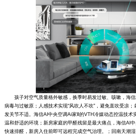
孩子对空气质量格外敏感，换季时易发过敏、咳嗽，海信A
病毒与过敏原；人感技术实现“风吹人不吹”，避免直吹受凉；
发关节不适。海信AI中央空调Ai家Ⅱ的VTH冷媒动态控温技术
温和舒适的环境；新房家庭的甲醛残留是最大痛点，海信AI中
快速排醛，新房入住前即可远程完成空气治理。；回南天潮湿发