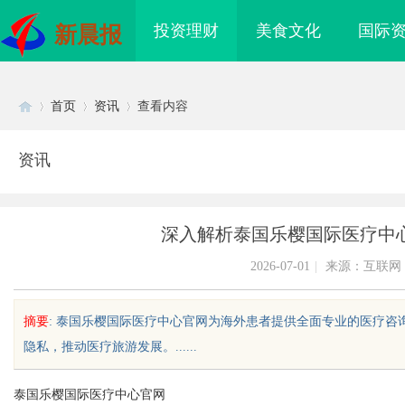
投资理财
美食文化
国际
新晨报
首页
资讯
查看内容
资讯
Di
›
›
›
深入解析泰国乐樱国际医疗中
2026-07-01
|
来源：互联网
摘要
: 泰国乐樱国际医疗中心官网为海外患者提供全面专业的医疗
隐私，推动医疗旅游发展。......
sc
泰国乐樱国际医疗中心官网
搜不到”为什么隔壁店铺没
揭秘！专业充电桩项目软件开