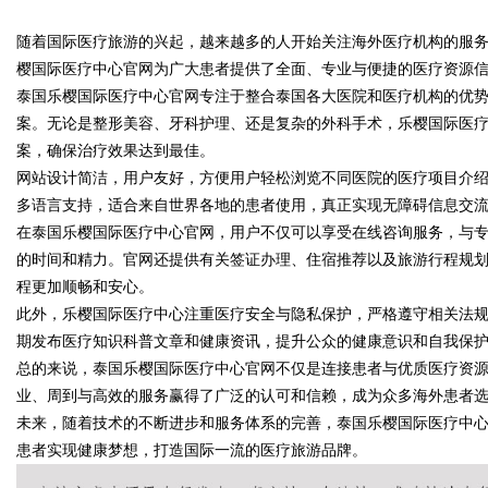
却天天给他免费派单？
随着国际医疗旅游的兴起，越来越多的人开始关注海外医疗机构的服
究竟藏着哪些行业秘诀？
樱国际医疗中心官网为广大患者提供了全面、专业与便捷的医疗资源
泰国乐樱国际医疗中心官网专注于整合泰国各大医院和医疗机构的优
案。无论是整形美容、牙科护理、还是复杂的外科手术，乐樱国际医
案，确保治疗效果达到最佳。
uz
网站设计简洁，用户友好，方便用户轻松浏览不同医院的医疗项目介
多语言支持，适合来自世界各地的患者使用，真正实现无障碍信息交
在泰国乐樱国际医疗中心官网，用户不仅可以享受在线咨询服务，与
的时间和精力。官网还提供有关签证办理、住宿推荐以及旅游行程规
程更加顺畅和安心。
此外，乐樱国际医疗中心注重医疗安全与隐私保护，严格遵守相关法
期发布医疗知识科普文章和健康资讯，提升公众的健康意识和自我保
总的来说，泰国乐樱国际医疗中心官网不仅是连接患者与优质医疗资
!
业、周到与高效的服务赢得了广泛的认可和信赖，成为众多海外患者
未来，随着技术的不断进步和服务体系的完善，泰国乐樱国际医疗中
患者实现健康梦想，打造国际一流的医疗旅游品牌。