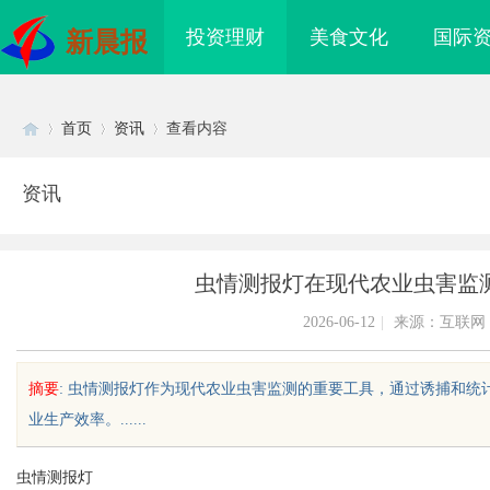
投资理财
美食文化
国际
新晨报
首页
资讯
查看内容
资讯
Di
›
›
›
虫情测报灯在现代农业虫害监
2026-06-12
|
来源：互联网
摘要
: 虫情测报灯作为现代农业虫害监测的重要工具，通过诱捕和
业生产效率。......
sc
虫情测报灯
领现代生物科技创新发
开店最怕“搜不到”为什么隔壁店