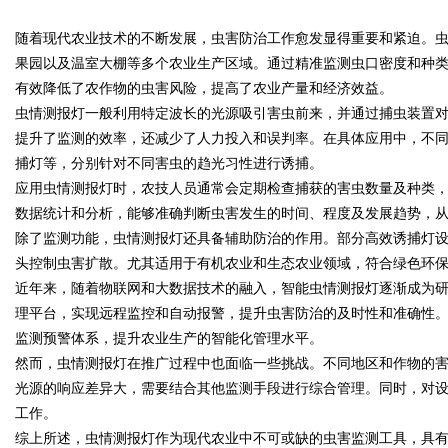
随着现代农业技术的不断发展，虫害防治工作愈发显得重要和紧迫。
花钱，ai却天天给他免费派单？
果园以及温室大棚等多个农业生产区域。通过精准监测虫口密度和种
有效降低了农作物的虫害风险，提高了农业产量和经济效益。
虫情测报灯一般利用特定波长的光源吸引害虫前来，并通过捕虫装置
提升了监测的效率，还减少了人力投入和误判率。在具体应用中，不
uz
捕灯等，分别针对不同害虫的趋光习性进行诱捕。
应用虫情测报灯时，农技人员通常会定期检查捕获的害虫数量及种类
数据统计和分析，能够准确判断虫害发生的时间、程度及发展趋势，
除了监测功能，虫情测报灯还具备辅助防治的作用。部分高效诱捕灯
头控制虫害扩散。尤其适用于有机农业和生态农业领域，符合绿色环
近年来，随着物联网和大数据技术的融入，智能虫情测报灯逐渐成为
理平台，实现远程监控和自动报警，提升虫害防治的及时性和准确性
监测预警体系，提升农业生产的智能化管理水平。
!
然而，虫情测报灯在推广过程中也面临一些挑战。不同地区和作物的
光源的响应差异大，需要结合其他监测手段进行综合管理。同时，对
工作。
综上所述，虫情测报灯作为现代农业中不可或缺的虫害监测工具，具