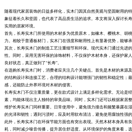
与合法性
随着现代家居装饰的日益多样化，实木门因其自然美观与坚固耐用的特
象征着长久和坚固，也代表了高品质生活的追求。本文将深入探讨长
实用的居家环境。
首先，长寿实木门所使用的木材多为优质原木，如橡木、樱桃木、胡
力。相较于普通板材门，实木门在强度和耐用性上有显著优势，能够
uz
其次，长寿实木门的制造工艺注重细节和环保。现代实木门通过先进
性。同时，采用无害环保的涂饰材料，不仅保护木材本身，还保护家
良好状态，真正做到了“长寿”。
在选购长寿实木门时，消费者应关注几个关键点。首先是木材的来源
的结构设计和连接工艺，合理的结构设计能增强门的韧性和稳定性；
感，还能防止外界环境对木材的侵害。
长寿实木门不仅注重质量，更在款式设计上满足多样化需求。无论是
素，均能体现出主人独特的审美品味。同时，实木门还可以根据家居
!
维护长寿实木门同样重要。日常使用中，避免强力撞击和频繁暴露在
的光泽和韧性；遇到污渍时，应及时用软布清洁，避免使用腐蚀性强
此外，长寿实木门在环保节能方面也有突出表现。天然木材本身具有
耗，同时减少噪音传播，提升居住舒适度。从环境保护的角度来看，