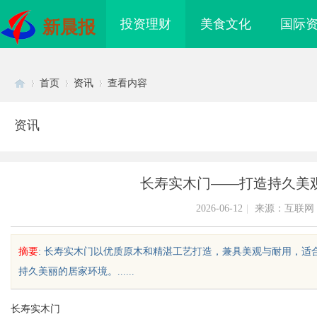
投资理财
美食文化
国际
新晨报
首页
资讯
查看内容
资讯
Di
›
›
›
长寿实木门——打造持久美
2026-06-12
|
来源：互联网
摘要
: 长寿实木门以优质原木和精湛工艺打造，兼具美观与耐用，
持久美丽的居家环境。......
sc
长寿实木门
购买网站选择及使用指
商标购买：即买即用，规避侵权