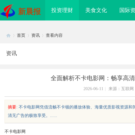
投资理财
美食文化
国际
新晨报
首页
资讯
查看内容
资讯
Di
›
›
›
全面解析不卡电影网：畅享高清
2026-06-11
|
来源：互联网
摘要
: 不卡电影网凭借流畅不卡顿的播放体验、海量优质影视资源
清无广告的极致享受。......
sc
不卡电影网
海配眼镜
珠海医美精细化治疗是什么？珠