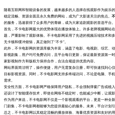
随着互联网和智能设备的发展，越来越多的人选择在线观影作为娱乐
业医美机构筛选标准科普
稳定流畅、资源全面且永久免费的网站，成为广大影迷关注的焦点。
的服务，迅速获得了众多用户的青睐，成为大家追剧观影的首选平台
首先，不卡电影网最大的优势体现在播放体验上。许多老牌视频网站
题，严重影响了观影体验。不卡电影网采用了先进的视频压缩技术和
uz
无卡顿和缓冲烦恼，真正做到了“不卡”。
此外，不卡电影网的资源库极为丰富，涵盖了电影、电视剧、综艺、
影视剧集，用户均可免费访问，且平台每日更新，保证最新资源第一
家影视制作方和版权方保持合作，合法合规提供优质内容。
网站界面简洁明了，操作便捷，用户无需复杂注册，即可快速找到心
目标影视资源。同时，不卡电影网支持多终端访问，不论是电脑、手
需求。
安全性方面，不卡电影网严格保障用户隐私，不会强制弹窗广告或植
!
还设计了智能缓存技术，即使在网络不稳定时，也能减少中断，让观
作为用户来说，不卡电影网不仅是一个影视观看的平台，更是一种全
门剧集，不卡电影网都能够为您提供最贴心的服务。未来，平台计划
总之，不卡电影网以其稳定流畅的播放体验、海量优质资源和友好的