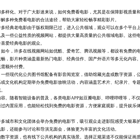
和多样化。对于广大影迷来说，如何免费看电影，尤其是在保障影视质量
南
详解多种免费看电影的合法途径，帮助大家轻松畅享精彩影片。
许多经典老电影由于版权期限已过，进入公共领域，观众可以在多个平台
以及一些公益性质的视频网站，都提供大量高质量的公共领域电影。这些
合喜爱经典电影的观众。
。如今，许多在线视频网站如优酷、爱奇艺、腾讯视频等，都设有免费的
流畅，影片种类涵盖最新热门电影、经典佳作、国产外语片等多元化内容
无需额外付费。
。一些现代化公共图书馆配备有影音阅览室，借助馆藏光盘或数字资源，
系或文化机构定期举办免费电影放映活动，内容涵盖艺术片、纪录片、专
流。
容。随着智能设备的普及，各类电影APP如豆瓣电影、哔哩哔哩等，不
通过内置应用，也能轻松找到免费的电影资源，方便家庭观影，提升娱乐
许多城市和文化团体会举办免费的电影节，吸引观众走进影院感受大银幕
电影，还能参与讨论和导演见面会，体验更为丰富的文化活动。
的数字资源，也有线下公共机构的真实场景。选择正规渠道不仅能保证画