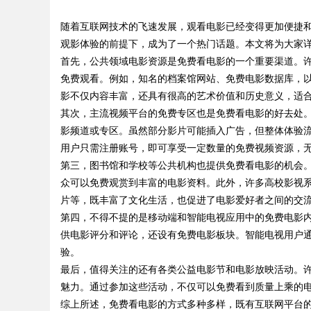
随着互联网技术的飞速发展，观看电影已经变得更加便捷
观影体验的前提下，成为了一个热门话题。本文将为大家
首先，公共领域电影资源是免费看电影的一个重要渠道。
免费观看。例如，知名的档案馆网站、免费电影数据库，
影不仅内容丰富，还具有很高的艺术价值和历史意义，适
uz
其次，主流视频平台的免费专区也是免费看电影的好去处
影频道或专区。虽然部分影片可能插入广告，但整体体验
用户只需注册账号，即可享受一定数量的免费视频资源，
第三，图书馆和学校等公共机构也提供免费看电影的机会
众可以免费观赏到丰富的电影资料。此外，许多高校影视
片等，既丰富了文化生活，也促进了电影爱好者之间的交
第四，不得不提的是移动端和智能电视应用中的免费电影内
供电影评分和评论，还设有免费电影板块。智能电视用户
!
验。
最后，值得关注的还有各类公益电影节和电影放映活动。
魅力。通过参加这些活动，不仅可以免费看到质量上乘的
综上所述，免费看电影的方式多种多样，既有互联网平台