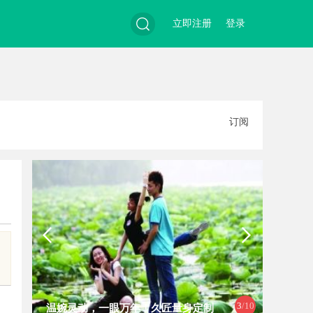
立即注册
登录
搜
订阅
索
3
/10
温婉灵动，一眼万年！久匠量身定制
全面解