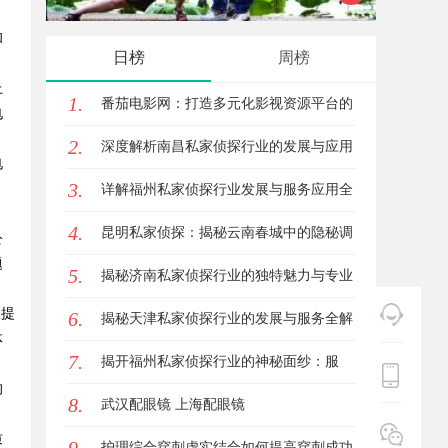
和
的眉眼唇，才是你整张脸的点睛之
你的观
日榜
周榜
笔！淡颜系女生的气质加分项
上
1.
番茄电影网：打造多元化影视资源平台的
电
2.
新时代先锋
深度解析南昌私家侦探行业的发展与应用
电
3.
。
现状
详解福州私家侦探行业发展与服务应用全
4.
方位指南
昆明私家侦探：揭秘云南春城中的隐秘调
公
题
5.
查力量
揭秘济南私家侦探行业的独特魅力与专业
仅提
6.
服务
揭秘天津私家侦探行业的发展与服务全解
体
7.
析
揭开福州私家侦探行业的神秘面纱：服
的
8.
务、优势与法律解析
武汉配眼镜 上海配眼镜
质
护理综合穿刺虚实结合如何提高穿刺成功