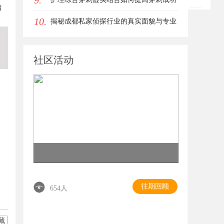
9.
情
10.
率？立方幻境给出答案
揭秘成都私家侦探行业的真实面貌与专业
服务
社区活动
往期回顾
654人
藏