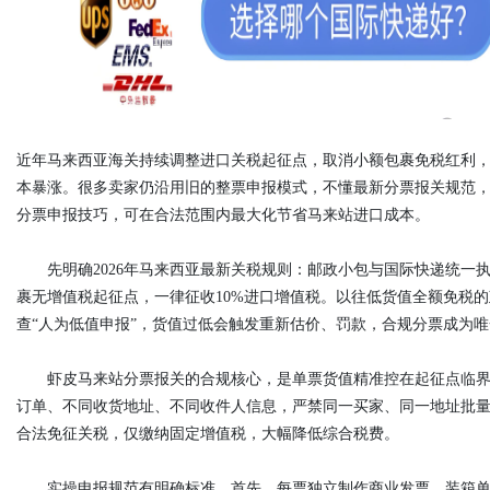
d
近年马来西亚海关持续调整进口关税起征点，取消小额包裹免税红利
本暴涨。很多卖家仍沿用旧的整票申报模式，不懂最新分票报关规范
分票申报技巧，可在合法范围内最大化节省马来站进口成本。
先明确2026年马来西亚最新关税规则：邮政小包与国际快递统一执
裹无增值税起征点，一律征收10%进口增值税。以往低货值全额免税
查“人为低值申报”，货值过低会触发重新估价、罚款，合规分票成为
虾皮马来站分票报关的合规核心，是单票货值精准控在起征点临界
订单、不同收货地址、不同收件人信息，严禁同一买家、同一地址批量拆
合法免征关税，仅缴纳固定增值税，大幅降低综合税费。
实操申报规范有明确标准。首先，每票独立制作商业发票、装箱单、报关资料