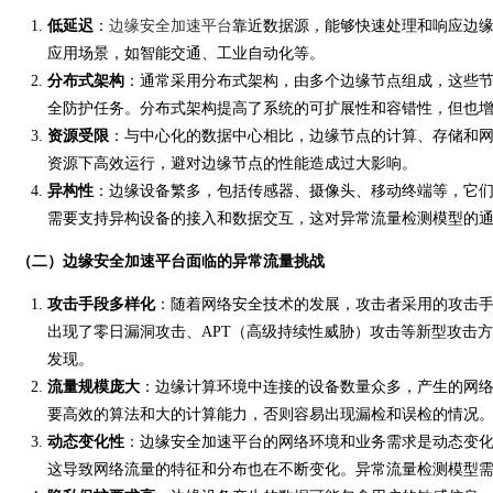
低延迟
：
边缘安全加速平台
靠近数据源，能够快速处理和响应边
应用场景，如智能交通、工业自动化等。
d
分布式架构
：通常采用分布式架构，由多个边缘节点组成，这些
全防护任务。分布式架构提高了系统的可扩展性和容错性，但也
资源受限
：与中心化的数据中心相比，边缘节点的计算、存储和
资源下高效运行，避对边缘节点的性能造成过大影响。
异构性
：边缘设备繁多，包括传感器、摄像头、移动终端等，它
需要支持异构设备的接入和数据交互，这对异常流量检测模型的
（二）边缘安全加速平台面临的异常流量挑战
攻击手段多样化
：随着网络安全技术的发展，攻击者采用的攻击手
出现了零日漏洞攻击、APT（高级持续性威胁）攻击等新型攻击
发现。
流量规模庞大
：边缘计算环境中连接的设备数量众多，产生的网
要高效的算法和大的计算能力，否则容易出现漏检和误检的情况
动态变化性
：边缘安全加速平台的网络环境和业务需求是动态变
这导致网络流量的特征和分布也在不断变化。异常流量检测模型