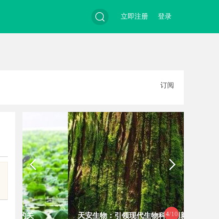
立即注册
登录
搜
订阅
索
4
/10
天安生物：引领现代生物科技创新发
贝净 