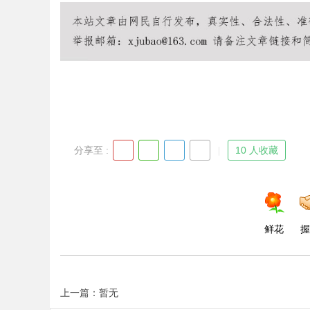
Bo
分享至 :
10 人收藏
ar
鲜花
握
上一篇：暂无