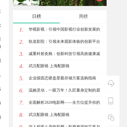
大
展的先锋企业
发体系
日榜
周榜
觉
1.
华视影视：引领中国影视行业创新发展的
。
诸
2.
先行者
轨道影院：引领未来观影体验的创新平台
的
3.
减重科射灸舱：创新科技引领高效健康减
现
4.
重新时代
武汉配眼镜 上海配眼镜
。
入
5.
企业级固态硬盘星载存储方案选购指南
高
6.
温婉灵动，一眼万年！久匠量身定制的眉
7.
眼唇，才是你整张脸的点睛之笔！淡颜系
全面解析2828电影网——全方位提升你的
佛
8.
女生的气质加分项
观影体验平台
武汉配眼镜 上海配眼镜
初
深入探索八哥电影网：影视资源的宝库与