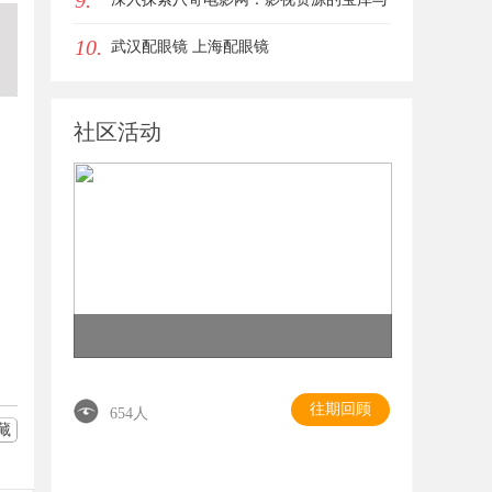
9.
10.
用户体验的革新
武汉配眼镜 上海配眼镜
社区活动
往期回顾
654人
藏