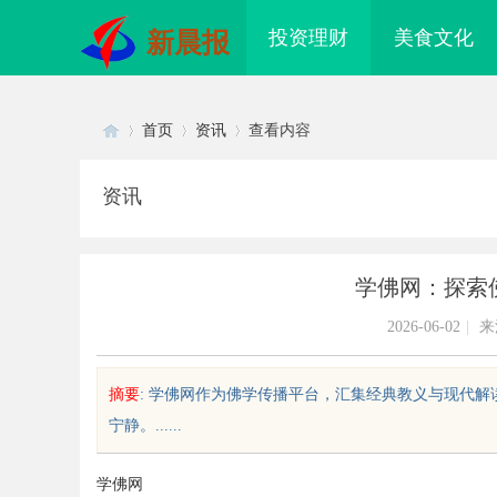
投资理财
美食文化
新晨报
首页
资讯
查看内容
资讯
Di
›
›
›
学佛网：探索
2026-06-02
|
来
摘要
: 学佛网作为佛学传播平台，汇集经典教义与现代
宁静。......
sc
学佛网
配眼镜 上海配眼镜
武汉配眼镜 上海配眼