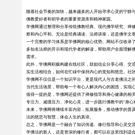
随着社会节奏的加快，越来越多的人开始寻求心灵的宁静
佛教爱好者和初学者的重要资源库和精神家园。
学佛网通过整理和分享传统佛教经典、现代佛学研究、禅
察和内心平和。无论是经典诵读、法师讲座，还是佛学文
一个完整的学习体系是学佛网的核心优势。网站不仅收录
uz
多知名法师的开示和现代学者的解读，帮助用户全面理解
需求。
此外，学佛网积极构建在线社区，鼓励信众分享心得、交
实生活相结合，如何在忙碌中保持内心的觉知和慈悲。社
学佛网不仅仅是一个知识平台，更是现代人与古老佛法之
当代生活场景，帮助每一个有心人解决内心的困惑，实现
值得一提的是，学佛网还提供了禅修指导和身心健康的相
专注力、减缓压力、净化心灵，进一步践行佛教中的“身心
!
未来，学佛网将继续丰富内容，拓展服务，推动佛学的普
法的慈悲与智慧，体会人生的真谛。
总之，学佛网是一个融合了知识传递、修行指导和心灵交
学佛法的新人，还是资深的修行者，都可以在这里找到适