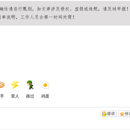
手
雷人
路过
鸡蛋
邀请
收