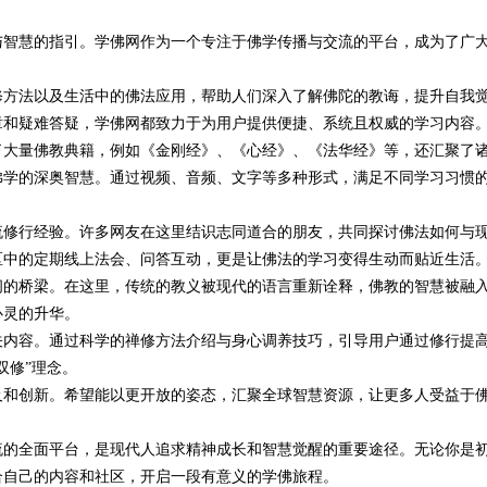
与智慧的指引。学佛网作为一个专注于佛学传播与交流的平台，成为了广
键应用与安全保障
修方法以及生活中的佛法应用，帮助人们深入了解佛陀的教诲，提升自我
章和疑难答疑，学佛网都致力于为用户提供便捷、系统且权威的学习内容
了大量佛教典籍，例如《金刚经》、《心经》、《法华经》等，还汇聚了
佛学的深奥智慧。通过视频、音频、文字等多种形式，满足不同学习习惯
流修行经验。许多网友在这里结识志同道合的朋友，共同探讨佛法如何与
区中的定期线上法会、问答互动，更是让佛法的学习变得生动而贴近生活
间的桥梁。在这里，传统的教义被现代的语言重新诠释，佛教的智慧被融
心灵的升华。
关内容。通过科学的禅修方法介绍与身心调养技巧，引导用户通过修行提
双修”理念。
及和创新。希望能以更开放的姿态，汇聚全球智慧资源，让更多人受益于
流的全面平台，是现代人追求精神成长和智慧觉醒的重要途径。无论你是
合自己的内容和社区，开启一段有意义的学佛旅程。