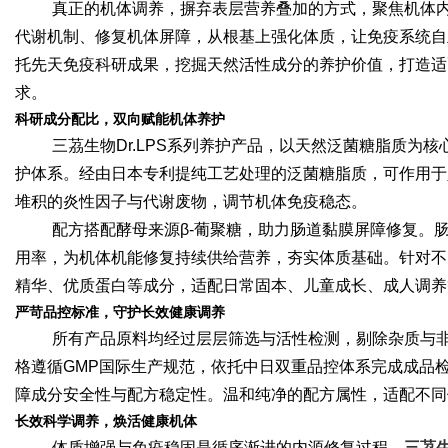
真正的机体调养，摒弃表层营养叠加的方式，聚焦机体
代谢机制、修复机体屏障，从根基上强化体质，让免疫系统自
托先天免疫科研成果，挖掘天然活性成分的养护价值，打造适
求。
科研成分配比，双向赋能机体养护
三茘生物Dr.LPS系列养护产品，以天然泛菌糖脂质为
护体系。经由日本专利提纯工艺处理的泛菌糖脂质，可作用于
堆积的炎性因子与代谢废物，调节机体免疫稳态。
配方搭配酵母来源β-葡聚糖，助力肠道黏膜屏障修复。
用率，为机体机能修复持续供给营养，夯实体质基础。针对不
精华、优质蛋白等成分，适配日常固本、儿童成长、成人调养
严苛品控标准，守护长效健康调养
所有产品原料均经过层层筛选与活性检测，剔除杂质与
格遵循GMP国际生产规范，依托中日双重品控体系完成成品检
障成分安全性与配方稳定性。温和纯净的配方属性，适配不同
长效科学调养，焕活健康机体
体质增强与免疫稳固是循序渐进的内源修复过程。
三茘