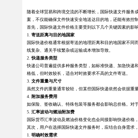
的先锋企业
随着全球贸易和跨境交流的不断增长，国际快递文件服务
发体系全解析
案，不仅能确保文件快速安全地送达目的地，还能有效控
首先，国际快递文件价格主要受到以下几个关键因素的影
1.
寄送距离与目的地国家
国际快递价格通常根据寄送的地理距离和目的地国家不同
uz
线复杂、通关手续繁杂或运输成本增加导致。
2.
快递服务类型
快递公司普遍提供多种服务类型，如标准快递、加急快递
格低，但时效较长，适合对时效要求不高的文件寄送。
3.
文件重量与尺寸
虽然文件的重量通常较轻，但某些国际快递依然会依据重
4.
附加服务费用
如保险、签收确认、特殊包装等服务都会影响总价格。对
!
5.
汇率波动与燃油附加费
国际货币汇率波动及燃油价格变化也会间接影响快递价格
其次，用户在选择国际快递文件服务时，应结合自身需求
1.
明确时效需求