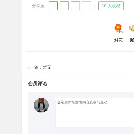
分享至 :
10 人收藏
d
鲜花
握
上一篇：暂无
会员评论