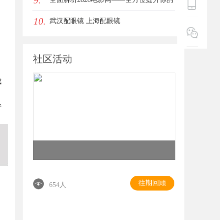
9.
10.
女生的气质加分项
观影体验平台
武汉配眼镜 上海配眼镜
社区活动
成
件
往期回顾
654人