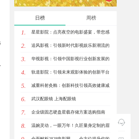
南，保障安全与合法性
星图A
日榜
周榜
1.
星星影院：点亮夜空的电影盛宴，带您感
路
2.
受不一样的观影体验
追风影视：引领新时代影视娱乐新潮流的
3.
创新平台
华视影视：引领中国影视行业创新发展的
价
4.
先行者
轨道影院：引领未来观影体验的创新平台
5.
减重科射灸舱：创新科技引领高效健康减
6.
重新时代
武汉配眼镜 上海配眼镜
7.
企业级固态硬盘星载存储方案选购指南
8.
温婉灵动，一眼万年！久匠量身定制的眉
眼唇，才是你整张脸的点睛之笔！淡颜系
全面解析2828电影网——全方位提升你的