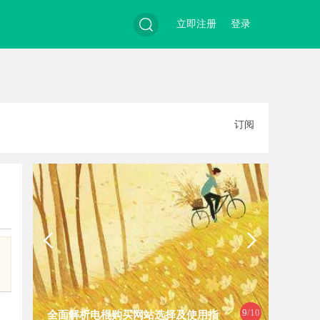
立即注册
登录
搜
订阅
索
9
/10
全面解析电棍购买网站选择及使用指
多方共