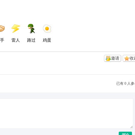
手
雷人
路过
鸡蛋
邀请
收
已有 0 人