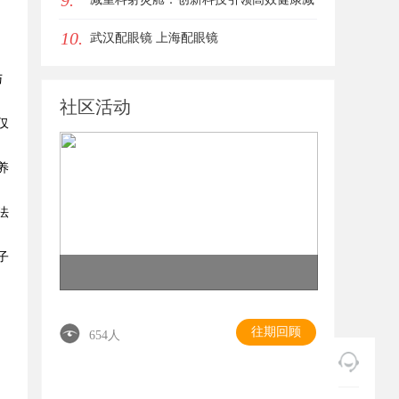
9.
10.
重新时代
武汉配眼镜 上海配眼镜
与
社区活动
仅
养
法
子
往期回顾
654人