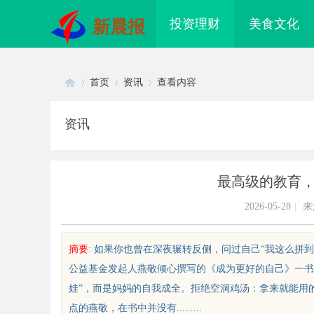
投资理财
美食文化
新晨报
首页
资讯
查看内容
资讯
Di
›
›
›
最高级的教育
2026-05-28
|
来
摘要
: 如果你也曾在深夜辗转反侧，问过自己“我这么拼
公益基金发起人燕敬倾心撰写的《成为更好的自己》一书
sc
娃”，而是妈妈的自我成全。拒绝空洞鸡汤：拿来就能用
点的燕敬，在书中并没有.........
店最怕“搜不到”为什么隔壁店铺没
揭秘！专业充电桩项