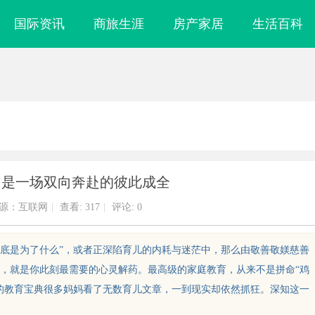
国际资讯
商旅生涯
房产家居
生活百科
，是一场双向奔赴的彼此成全
源：互联网
|
查看:
317
|
评论: 0
到底是为了什么”，或者正深陷育儿的内耗与迷茫中，那么由敬善敬媄慈善
，就是你此刻最需要的心灵解药。最高级的家庭教育，从来不是拼命“鸡
的教育宝典很多妈妈看了无数育儿文章，一到现实却依然抓狂。深知这一
目软件开发商，
体育冠军代言人：激励与品牌共赢的