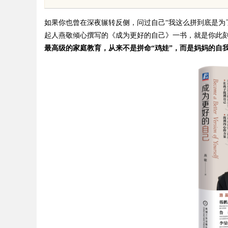
，ai却天天给他免费派单？
究竟藏着哪些行业秘
如果你也曾在深夜辗转反侧，问过自己
“我这么拼到底是为
起人燕敬倾心撰写的《成为更好的自己》一书，就是你此
最高级的家庭教育，从来不是拼命
“鸡娃”，而是妈妈的自
uz
!