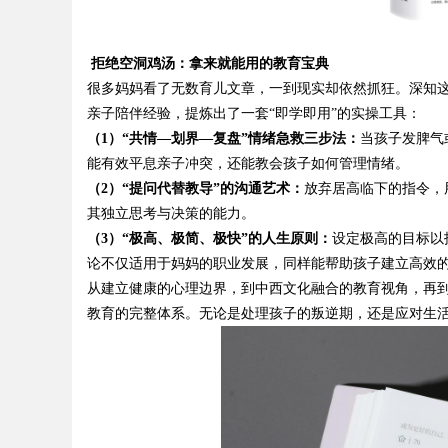
拒绝空洞鸡汤：拿来就能用的教育
宝典
很多妈妈看了无数育儿文章，一到现实却依然抓狂。深知
Bo
亲子陪伴经验，提炼出了一套
“即学即用”的实操工具：
（
1
）
“共情—划界—复盘”情绪急救三步法：
当孩子发脾气
能有效平息亲子冲突，还能教会孩子如何管理情绪。
（
2
）
“提问代替教导”的沟通艺术：
放弃居高临下的指令，
其独立思考与决策的能力。
（
3
）
“极高、极简、极快”的人生原则：
设定极高的目标以
论不仅适用于妈妈的职业发展，同样能帮助孩子建立高效
从建立健康的心理边界，到中西文化融合的教育视角，再
ar
教育的完整体系。无论是处理孩子的叛逆期，还是应对生