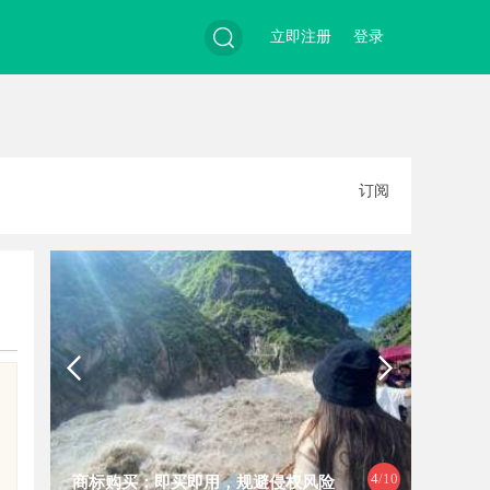
立即注册
登录
搜
订阅
索
4
/10
商标购买：即买即用，规避侵权风险
武汉配