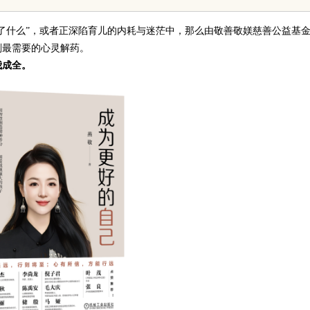
诀？
力量剖析
了什么”，或者正深陷育儿的内耗与迷茫中，那么由敬善敬媄慈善公益基
刻最需要的心灵解药。
我成全。