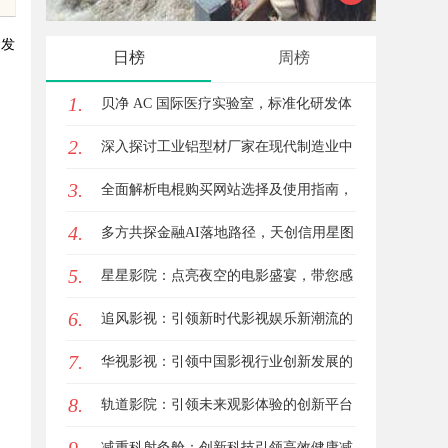
金发
日榜
周榜
1.
贝净 AC 国际医疗实验室，标准化研发体
2.
系全解析
深入探讨工业铝型材厂家在现代制造业中
3.
的重要角色与发展趋势
全面解析电棍购买网站选择及使用指南，
4.
保障安全与合法性
多方共探金融AI落地路径，天创信用星图
5.
AI助力产业金融智能升级
星星影院：点亮夜空的电影盛宴，带您感
6.
受不一样的观影体验
追风影视：引领新时代影视娱乐新潮流的
7.
创新平台
华视影视：引领中国影视行业创新发展的
8.
先行者
轨道影院：引领未来观影体验的创新平台
减重科射灸舱：创新科技引领高效健康减