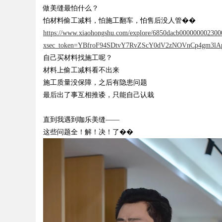
做美缝最怕什么？
展的先锋企业
怕材料偷工减料，怕施工翻车，怕售后没人管��
https://www.xiaohongshu.com/explore/6850dacb000000002300
xsec_token=YBfroF94SDtvY7RvZScY0dV2zNOVnCp4gm3lAp
自己买材料找施工呢？
材料上偷工减料看不出来
uz
施工质量没保障，之后有隐患问题
最后出了事互相推诿，只能自己认栽
直到我遇到咖乐美缝
——
这些问题全！解！决！了��
!