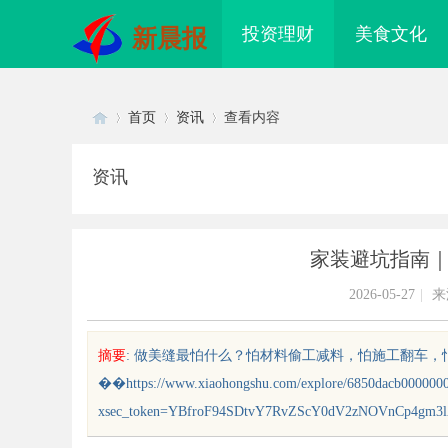
投资理财
美食文化
新晨报
首页
资讯
查看内容
资讯
Di
›
›
›
家装避坑指南
2026-05-27
|
来
摘要
: 做美缝最怕什么？怕材料偷工减料，怕施工翻车，
��https://www.xiaohongshu.com/explore/6850dacb000000
sc
xsec_token=YBfroF94SDtvY7RvZScY0dV2zNOVnCp4gm3lA
中的关
天安生物：引领现代生物科技创新发