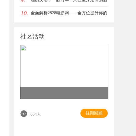
9.
10.
眼唇，才是你整张脸的点睛之笔！淡颜系
全面解析2828电影网——全方位提升你的
女生的气质加分项
观影体验平台
社区活动
往期回顾
654人