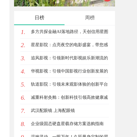
0
与发展趋势
南，保障安全与合法性
日榜
周榜
1.
多方共探金融AI落地路径，天创信用星图
2.
AI助力产业金融智能升级
星星影院：点亮夜空的电影盛宴，带您感
3.
受不一样的观影体验
追风影视：引领新时代影视娱乐新潮流的
4.
创新平台
华视影视：引领中国影视行业创新发展的
5.
先行者
轨道影院：引领未来观影体验的创新平台
6.
减重科射灸舱：创新科技引领高效健康减
7.
重新时代
武汉配眼镜 上海配眼镜
8.
企业级固态硬盘星载存储方案选购指南
温婉灵动，一眼万年！久匠量身定制的眉