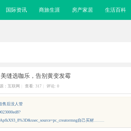
国际资讯
商旅生涯
房产家居
生活百科
｜美缝选咖乐，告别黄变发霉
源：互联网
|
查看:
317
|
评论: 0
怕售后没人管
0023000ed8?
pfkX93_8%3D&xsec_source=pc_creatormng自己买材.........
贝净 AC 国际医疗实验室，标准化研
深入探讨工业铝