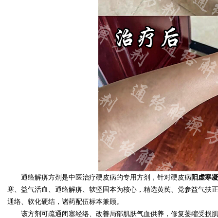
d
通络解痹方剂是中医治疗硬皮病的专用方剂，针对硬皮病
阳虚寒
寒、益气活血、通络解痹、软坚固本为核心，精选黄芪、党参益气扶
通络、软化硬结，诸药配伍标本兼顾。
该方剂可疏通闭塞经络、改善局部肌肤气血供养，修复萎缩受损