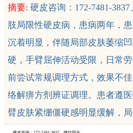
摘要
: 硬皮咨询：172-7481-
保障
展的先锋企业
肢局限性硬皮病，患病两年，患
沉着明显，伴随局部皮肤萎缩凹
uz
硬，手臂屈伸活动受限，日常劳
前尝试常规调理方式，效果不佳
络解痹方剂辨证调理。患者遵医
!
臂皮肤紧绷僵硬感明显缓解，局部血液.
硬皮咨询：172-7481-3837、微信同步