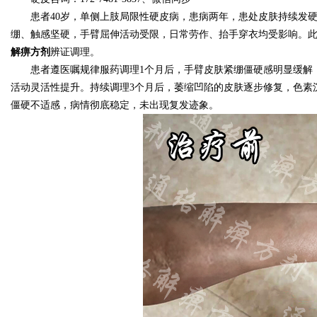
患者40岁，单侧上肢局限性硬皮病，患病两年，患处皮肤持续发
绷、触感坚硬，手臂屈伸活动受限，日常劳作、抬手穿衣均受影响。
解痹方剂
辨证调理。
患者遵医嘱规律服药调理1个月后，手臂皮肤紧绷僵硬感明显缓解
Bo
活动灵活性提升。持续调理3个月后，萎缩凹陷的皮肤逐步修复，色素
僵硬不适感，病情彻底稳定，未出现复发迹象。
ar