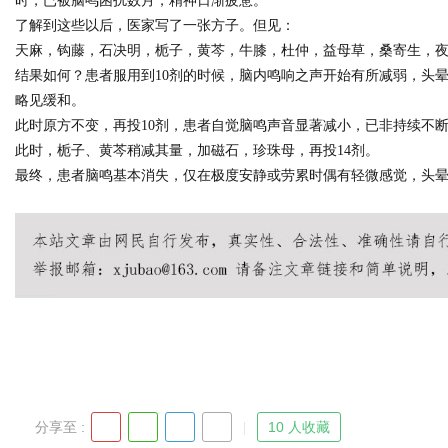
时，已被脑鸣困扰数月，精神日渐疲惫。
了解到这些以后，医家写了一张方子。但见：
天麻，钩藤，石决明，栀子，黄芩，牛膝，杜仲，益母草，桑寄生，
d
结果如何？患者服用到10剂的时候，脑内鸣响之声开始有所减弱，头
略见缓和。
此时原方不变，再投10剂，患者自觉脑鸣声音显著减小，已非持续不
此时，栀子、黄芩稍减其量，加磁石，珍珠母，再投14剂。
最终，患者脑鸣基本消失，仅在极度安静或劳累时偶有轻微感觉，头
分享至 :
10 人收藏