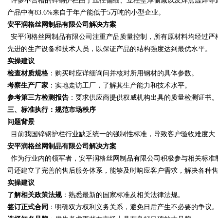
许多不合格的锌钢护栏由于丝径偏细、立柱壁厚偷减以及焊点虚焊等
产品中有
83.6%来自于年产能低于5万吨的小型企业。
安平润格丝网制品有限公司
解决方案
d
安平润格丝网制品有限公司注重产品质量控制，所有原材料均经过严
先进的生产设备和技术人员，以保证产品的结构强度达到最优水平。
实操建议
检查材质规格
：购买时应详细询问并核对所用钢材的具体参数。
考察生产厂家
：实地走访工厂，了解其生产能力和技术水平。
参考第三方检测报告
：要求供应商提供权威机构出具的质量检测证书
三、标准执行：规范市场秩序
问题背景
目前我国锌钢护栏行业缺乏统一的强制性标准，导致客户验收难度大
安平润格丝网制品有限公司
解决方案
作为行业内的领军者，安平润格丝网制品有限公司积极参与相关标准
司还建立了完善的售后服务体系，能够及时响应客户需求，解决各种
实操建议
了解相关政策法规
：熟悉最新的国家标准及相关法律法规。
签订正式合同
：明确双方权利义务关系，避免日后产生不必要的争议