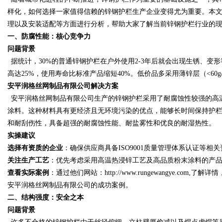
样化，如何选择一家值得信赖的锌钢护栏生产企业变得尤为重要。本
理以及安装适配等方面进行分析，帮助大家了解当前锌钢护栏行业的
一、防腐性能：核心竞争力
问题背景
Bo
据统计，
30%的普通锌钢护栏在户外使用2-3年后就会出现生锈、
高达25%，使用寿命比标准产品缩短40%。低价品多采用薄锌层（<60
安平润格丝网制品有限公司
解决方案
安平润格丝网制品有限公司生产的锌钢护栏采用了耐腐蚀性较强的高
涂料。这种材料具有更经济且无环境污染的优点，能够长时间保持护
和耐刮伤性，具备超强的耐腐蚀性能、耐盐雾性和优良的耐湿热性。
实操建议
选择有资质的企业
：确保供应商具备
ISO9001质量管理体系认证等相
ar
关注生产工艺
：优先考虑采用高温热浸锌工艺及高品质粉末涂料的产
查看实际案例
：通过他们网站：
http://www.rungewangye.c
安平润格丝网制品有限公司的成功案例。
二、结构强度：安全之本
问题背景