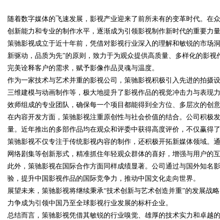
随着数字媒体的飞速发展，影视产业迎来了前所未有的变革时代。在
专业服务
创新能力和专业的制作水平，逐渐成为引领影视制作新时代的重要力
策驰影视成立于近十年前，凭借对影视行业深入的理解和敏锐的市场洞
新驱动，品质为先”的原则，致力于为观众提供高质量、多样化的影视
完美诠释客户的需求，赋予影像作品灵魂与温度。
uz
作为一家技术与艺术并重的影视公司，策驰影视积极引入先进的拍摄设
三维建模与动画制作等，极大地提升了影视作品的视觉冲击力与表现
效师组成的专业团队，确保每一个项目都能得到全方位、多层次的创
在内容开发方面，策驰影视注重原创性与社会价值的结合。公司积极
量。近年推出的多部作品均在观众和评委中获得高度评价，不仅赢得
策驰影视不仅专注于传统影视内容的制作，还积极开拓新媒体领域。
网络剧集等创新形式，精准抓住年轻观众群体的喜好，增强与用户的
此外，策驰影视在国际合作方面同样成绩显著。公司通过与国外知名
!
验，提升中国影视作品的国际竞争力，推动中国文化走向世界。
展望未来，策驰影视将继续秉承“技术创新与艺术创造并重”的发展战
力争成为引领中国乃至全球影视行业发展的标杆企业。
总结而言，策驰影视凭借其敏锐的行业嗅觉、雄厚的技术实力和卓越