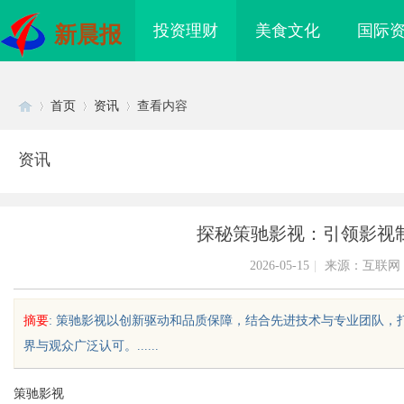
投资理财
美食文化
国际
新晨报
首页
资讯
查看内容
资讯
Di
›
›
›
探秘策驰影视：引领影视
2026-05-15
|
来源：互联网
摘要
: 策驰影视以创新驱动和品质保障，结合先进技术与专业团队
界与观众广泛认可。......
sc
策驰影视
：揭秘云南春城中的隐
揭秘济南私家侦探行业的独特魅