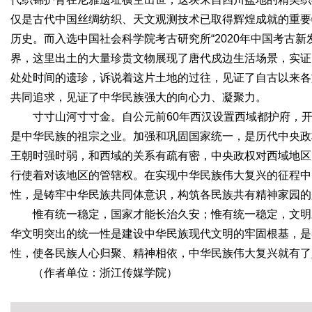
仅是古代中国丝绸纺织、天文观测技术已取得辉煌成就的重要
历史。而入选中国社会科学院考古研究所“2020年中国考古
界，这里出土的大量珍贵文物展现了唐代戍边生活场景，实证
处处时间的遗珍，诉说着这片土地的过往，见证了自古以来各
共同追求，见证了中华民族强大的向心力、凝聚力。
寸寸山河寸寸金。自公元前60年西汉设置西域都护府，
是中华民族的祖宗之业。加强和巩固国家统一，是历代中央政
王朝时强时弱，和西域的关系有疏有密，中央政权对西域地区
行使着对该地区的管辖权。在实现中华民族伟大复兴的征程中
性，是铸牢中华民族共同体意识，构筑各民族共有精神家园的
惟有统一稳定，国家才能长治久安；惟有统一稳定，文明
华文明突出的统一性是建设中华民族现代文明的牢固根基，是
性，使各民族人心归聚、精神相依，中华民族伟大复兴就有
（作者单位：浙江传媒学院）