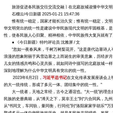
旅游促进各民族交往交流交融丨在北庭故城读懂中华文明
石榴云/今日新疆 2025-01-21 15:47:36
惟有统一稳定，国家才能长治久安；惟有统一稳定，文明
Bo
华文明突出的统一性是建设中华民族现代文明的牢固根基，是
性，使各民族人心归聚、精神相依，中华民族伟大复兴就有了
● 《今日新疆》特约评论员 沈雅屏 / 文
“忽如一夜春风来，千树万树梨花开。”这是唐代边塞诗
浪漫的想象附丽于风雪边塞之上而诞生的审美意象，历经岁月
儿女的情感共鸣和心灵共振，就如同诗中描写的北庭故城一样
深刻地理解为什么中华文明具有突出的统一性。
ar
2023年6月2日，
习近平
总
书记
在文化传承发展座谈会上
的大一统传统，形成了多元一体、团结集中的统一性。”
大一统者，天地之常经，古今之通谊也。“大一统”的理
民族的史册典籍，从“溥天之下，莫非王土”到“六合同风，九州共
从“书同文，车同轨，量同衡，行同伦”到“洛阳家家学胡乐”“
聚成多元一体中华民族的历史，就是各民族共同缔造、发展、