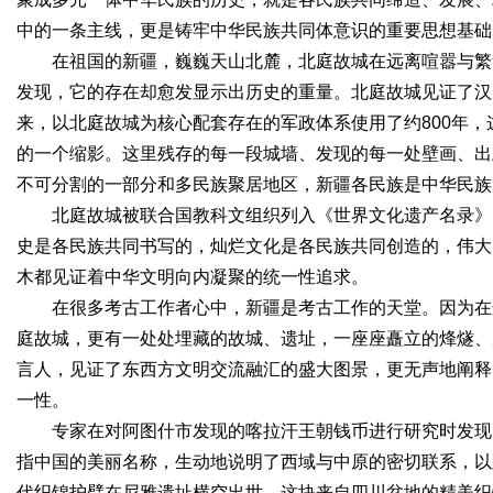
中的一条主线，更是铸牢中华民族共同体意识的重要思想基础
在祖国的新疆，巍巍天山北麓，北庭故城在远离喧嚣与繁
d
发现，它的存在却愈发显示出历史的重量。北庭故城见证了汉
来，以北庭故城为核心配套存在的军政体系使用了约800年
的一个缩影。这里残存的每一段城墙、发现的每一处壁画、出
不可分割的一部分和多民族聚居地区，新疆各民族是中华民族
北庭故城被联合国教科文组织列入《世界文化遗产名录》
史是各民族共同书写的，灿烂文化是各民族共同创造的，伟大
木都见证着中华文明向内凝聚的统一性追求。
在很多考古工作者心中，新疆是考古工作的天堂。因为在
庭故城，更有一处处埋藏的故城、遗址，一座座矗立的烽燧、
言人，见证了东西方文明交流融汇的盛大图景，更无声地阐释
一性。
专家在对阿图什市发现的喀拉汗王朝钱币进行研究时发现，
指中国的美丽名称，生动地说明了西域与中原的密切联系，以及
代织锦护臂在尼雅遗址横空出世，这块来自四川盆地的精美织