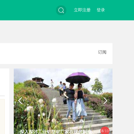
立即注册
登录
搜
订阅
索
8
/10
深入探讨工业铝型材厂家在现代制造
全面解