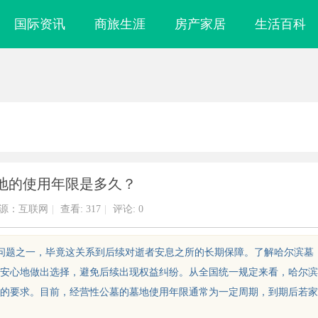
国际资讯
商旅生涯
房产家居
生活百科
地的使用年限是多久？
源：互联网
|
查看:
317
|
评论: 0
心问题之一，毕竟这关系到后续对逝者安息之所的长期保障。了解哈尔滨墓
安心地做出选择，避免后续出现权益纠纷。从全国统一规定来看，哈尔滨
的要求。目前，经营性公墓的墓地使用年限通常为一定周期，到期后若家
生物科技创新发
贝净 AC 国际医疗实验室，标准化研