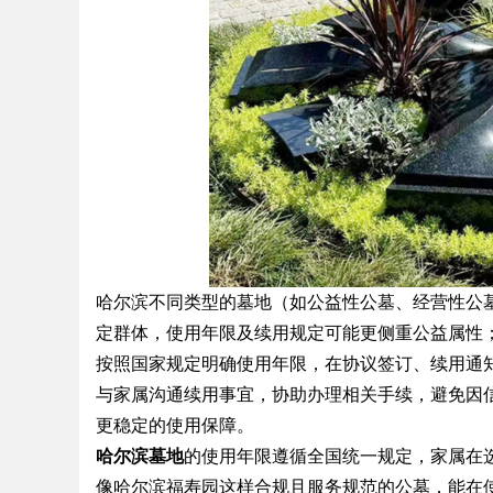
Bo
哈尔滨不同类型的墓地（如公益性公墓、经营性公
定群体，使用年限及续用规定可能更侧重公益属性
ar
按照国家规定明确使用年限，在协议签订、续用通
与家属沟通续用事宜，协助办理相关手续，避免因
更稳定的使用保障。
哈尔滨墓地
的使用年限遵循全国统一规定，家属在
像哈尔滨福寿园这样合规且服务规范的公墓，能在