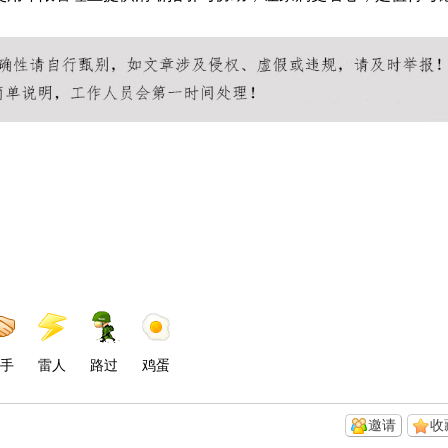
手
雷人
路过
鸡蛋
邀请
收