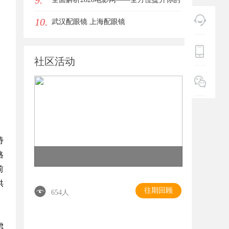
9.
10.
女生的气质加分项
观影体验平台
武汉配眼镜 上海配眼镜
社区活动
特
格
前
供
往期回顾
654人
。
虑