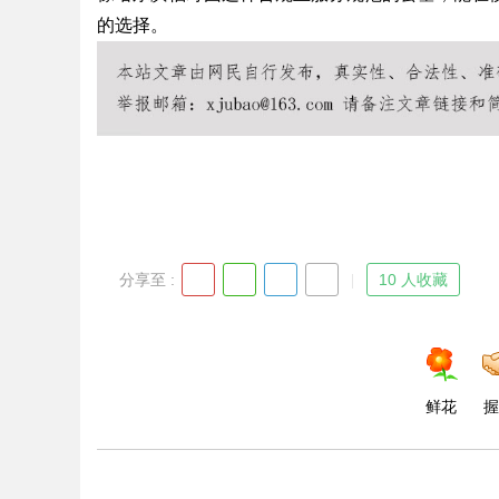
的选择。
d
分享至 :
10 人收藏
鲜花
握