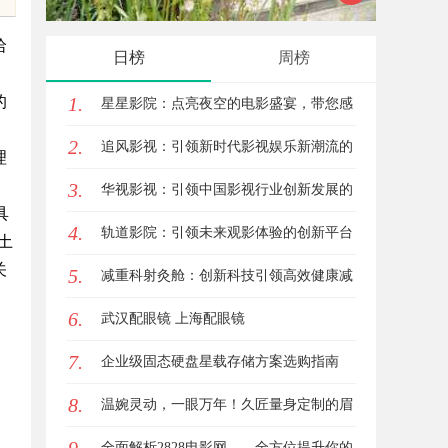
业中的重要角色与发展趋势
南，保
哈
日榜
周榜
的
1.
星星影院：点亮夜空的电影盛宴，带您感
2.
受不一样的观影体验
追风影视：引领新时代影视娱乐新潮流的
理
3.
创新平台
华视影视：引领中国影视行业创新发展的
具
4.
先行者
轨道影院：引领未来观影体验的创新平台
土
关
5.
减重科射灸舱：创新科技引领高效健康减
6.
重新时代
武汉配眼镜 上海配眼镜
7.
企业级固态硬盘星载存储方案选购指南
8.
温婉灵动，一眼万年！久匠量身定制的眉
眼唇，才是你整张脸的点睛之笔！淡颜系
全面解析2828电影网——全方位提升你的