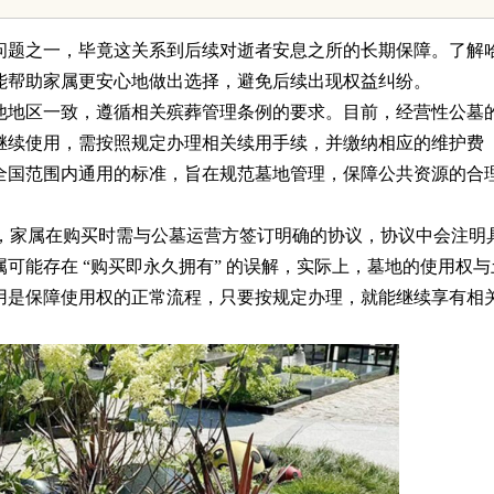
发体系全解析
问题之一，毕竟这关系到后续对逝者安息之所的长期保障。了解
能帮助家属更安心地做出选择，避免后续出现权益纠纷。
他地区一致，遵循相关殡葬管理条例的要求。目前，经营性公墓
继续使用，需按照规定办理相关续用手续，并缴纳相应的维护费
全国范围内通用的标准，旨在规范墓地管理，保障公共资源的合
”，家属在购买时需与公墓运营方签订明确的协议，协议中会注明
可能存在 “购买即永久拥有” 的误解，实际上，墓地的使用权与
用是保障使用权的正常流程，只要按规定办理，就能继续享有相