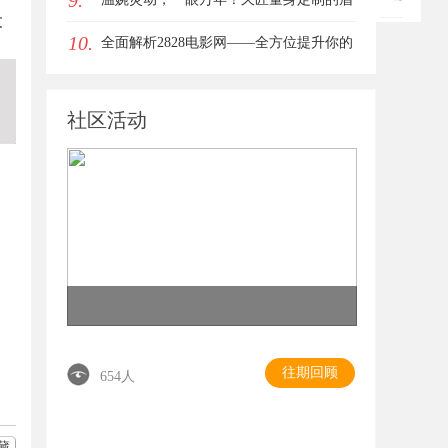
9.
文
10.
眼唇，才是你整张脸的点睛之笔！淡颜系
全面解析2828电影网——全方位提升你的
女生的气质加分项
观影体验平台
社区活动
往期回顾
654人
藏