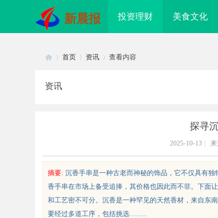
投资理财
美食文化
新晨报
首页
资讯
查看内容
资讯
Di
›
›
›
探寻
2025-10-13
|
来
摘要
: 沉香手串是一种古老而神秘的饰品，它不仅具有
香手串在市场上备受追捧，其价格也因此而不菲。下面让
sc
和工艺密不可分。沉香是一种罕见的天然香材，来自东南
要经过多道工序，包括挑选.........
标购买：即买即用，规避侵权风险
武汉配眼镜 上海配眼