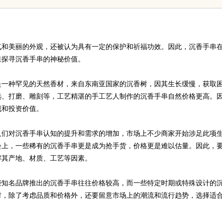
气和美丽的外观，还被认为具有一定的保护和祈福功效。因此，沉香手串
来探寻沉香手串的神秘价值。
是一种罕见的天然香材，来自东南亚国家的沉香树，因其生长缓慢，获取
选、打磨、雕刻等，工艺精湛的手工艺人制作的沉香手串自然价格更高。
藏和投资价值。
人们对沉香手串认知的提升和需求的增加，市场上不少商家开始涉足此项
会上，一些稀有的沉香手串更是成为抢手货，价格更是难以估量。因此，
解其产地、材质、工艺等因素。
些知名品牌推出的沉香手串往往价格较高，而一些特定时期或特殊设计的
时，除了考虑品质和价格外，还要留意市场上的潮流和流行趋势，选择适