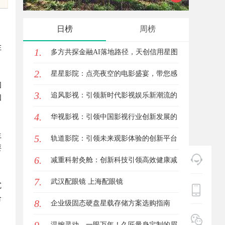
日榜
周榜
在
1.
多方共探金融AI落地路径，天创信用星图
2.
AI助力产业金融智能升级
星星影院：点亮夜空的电影盛宴，带您感
困
3.
受不一样的观影体验
追风影视：引领新时代影视娱乐新潮流的
因
4.
创新平台
华视影视：引领中国影视行业创新发展的
生
5.
先行者
轨道影院：引领未来观影体验的创新平台
要
6.
减重科射灸舱：创新科技引领高效健康减
7.
重新时代
武汉配眼镜 上海配眼镜
沉
合
8.
企业级固态硬盘星载存储方案选购指南
温婉灵动，一眼万年！久匠量身定制的眉