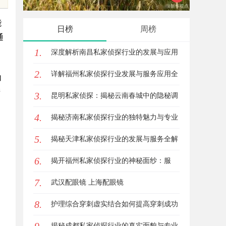
库与用
能
日榜
周榜
通
1.
深度解析南昌私家侦探行业的发展与应用
2.
现状
详解福州私家侦探行业发展与服务应用全
加
产
3.
方位指南
昆明私家侦探：揭秘云南春城中的隐秘调
。
4.
查力量
揭秘济南私家侦探行业的独特魅力与专业
5.
服务
揭秘天津私家侦探行业的发展与服务全解
6.
析
揭开福州私家侦探行业的神秘面纱：服
7.
务、优势与法律解析
武汉配眼镜 上海配眼镜
8.
护理综合穿刺虚实结合如何提高穿刺成功
率？立方幻境给出答案
揭秘成都私家侦探行业的真实面貌与专业