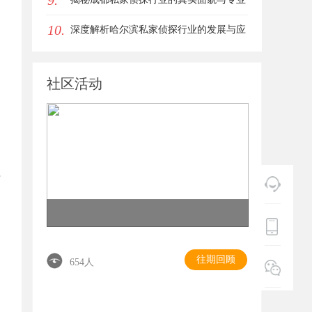
9.
10.
服务
深度解析哈尔滨私家侦探行业的发展与应
用现状
社区活动
封
往期回顾
654人
力