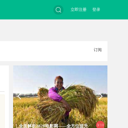
立即注册
登录
搜
订阅
索
4
/10
武汉配眼镜 上海配眼镜
深入探