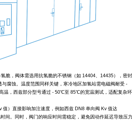
脆，阀体需选用抗氢脆的不锈钢（如 14404、14435），密
与腐蚀。温度范围同样关键，寒冷地区加氢站需电磁阀耐受 -
高温，西兹部分型号通过 - 50℃至 85℃的宽温测试，适配复杂环
值）直接影响加注速度，例如西兹 DN8 单向阀 Kv 值达
缩短加氢时间。同时，阀门的响应时间需稳定，避免因动作延迟导致压