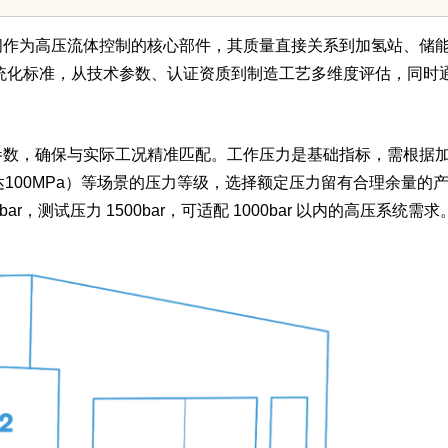
张脸的点睛之
你的观影体验平台
阀作为高压流体控制的核心部件，其质量直接关系到加氢站、储
统化标准，从技术参数、认证资质到制造工艺多维度评估，同时
质加分项
参数，确保与实际工况精准匹配。工作压力是基础指标，需根据
（高达100MPa）等场景的压力等级，选择额定压力留有合理余量的
050bar，测试压力 1500bar，可适配 1000bar 以内的高压系统需求