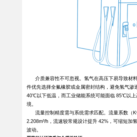
Bo
介质兼容性不可忽视。氢气在高压下易导致材料氢
件优先选择全氟橡胶或金属密封结构，避免氢气渗透
ar
40℃以下低温，而工业储能系统可能面临 85℃以上
境。
流量控制精度需与系统需求匹配。流量系数（Kv 
2.208m³/h，流速较常规设计提升 42%，可
波动。