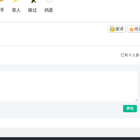
手
雷人
路过
鸡蛋
邀请
收
已有 0 人
评论