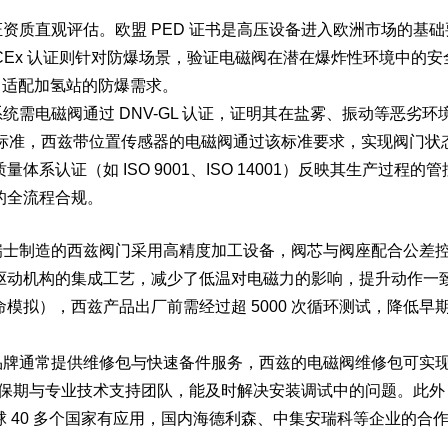
资质直观评估。欧盟 PED 证书是高压设备进入欧洲市场的基础
ECEx 认证则针对防爆场景，验证电磁阀在潜在爆炸性环境中的安
 认证，适配加氢站的防爆需求。
需电磁阀通过 DNV-GL 认证，证明其在盐雾、振动等恶劣环
022 标准，西兹带位置传感器的电磁阀通过该标准要求，实现阀门状
认证（如 ISO 9001、ISO 14001）反映其生产过程的管
的全流程合规。
瑞士制造的西兹阀门采用高精度加工设备，阀芯与阀座配合公差
驱动机构的集成工艺，减少了低温对电磁力的影响，提升动作一
拟），西兹产品出厂前需经过超 5000 次循环测试，降低早
品牌通常提供维修包与快速备件服务，西兹的电磁阀维修包可实
质保期与专业技术支持团队，能及时解决安装调试中的问题。此外
 40 多个国家有应用，国内海德利森、中集安瑞科等企业的合