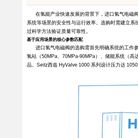
的眉眼唇，才是你整
在氢能产业快速发展的背景下，进口氢气电磁
系统等场景的安全性与运行效率。选购时需建立系
笔！淡颜系女生的气
过科学方法验证质量可靠性。
基于应用场景的核心参数匹配
进口氢气电磁阀的选购需首先明确系统的工作
uz
氢站（50MPa、70MPa-90MPa）、储能系统
品。Seitz西兹 HyValve 1000 系列设计压力达 1
!