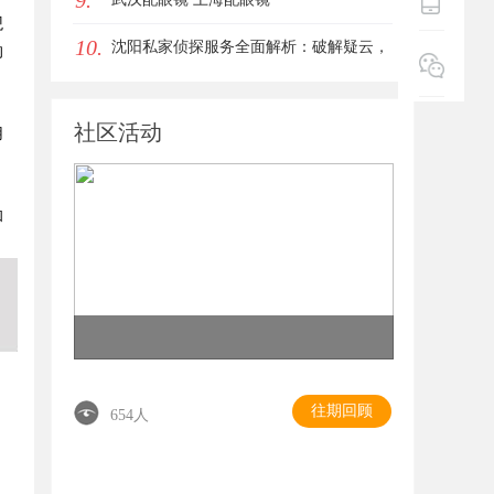
9.
观
10.
沈阳私家侦探服务全面解析：破解疑云，
的
守护真相的专家助力
社区活动
用
和
往期回顾
654人