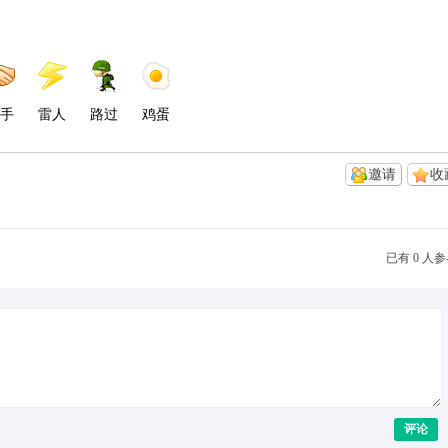
手
雷人
路过
鸡蛋
邀请
收
已有 0 人
评论