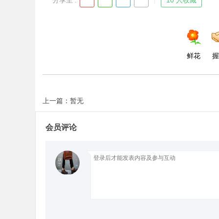
分享至 :
10 人收藏
d
鲜花
握
上一篇：暂无
会员评论