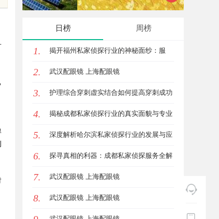
台的新
日榜
周榜
方
1.
揭开福州私家侦探行业的神秘面纱：服
。
2.
务、优势与法律解析
武汉配眼镜 上海配眼镜
己
3.
护理综合穿刺虚实结合如何提高穿刺成功
4.
率？立方幻境给出答案
揭秘成都私家侦探行业的真实面貌与专业
得
5.
服务
深度解析哈尔滨私家侦探行业的发展与应
到
6.
用现状
探寻真相的利器：成都私家侦探服务全解
7.
析
武汉配眼镜 上海配眼镜
时
8.
武汉配眼镜 上海配眼镜
武汉配眼镜 上海配眼镜