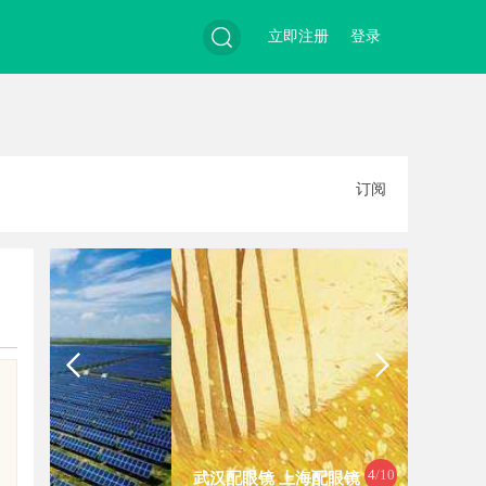
立即注册
登录
搜
订阅
索
4
/10
武汉配眼镜 上海配眼镜
番茄电