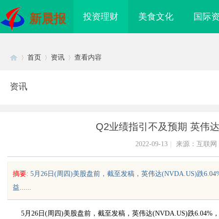
投资理财
美食文化
国际
新晨报
首页
资讯
查看内容
资讯
Di
›
›
›
Q2业绩指引不及预期 英伟达(
2022-09-13
|
来源：互联网
摘要
: 5月26日(周四)美股盘前，截至发稿，英伟达(NVDA.US)跌6
益......
sc
5月26日(周四)美股盘前，截至发稿，英伟达(NVDA.US)跌6.04
“搜不到”为什么隔壁店铺没
揭秘！专业充电桩项目软