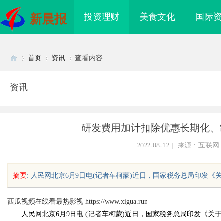
投资理财
美食文化
国际
新晨报
首页
资讯
查看内容
资讯
Di
›
›
›
研发费用加计扣除优惠长期化、
2022-08-12
|
来源：互联网
摘要
: 人民网北京6月9日电(记者车柯蒙)近日，国家税务总局印发《关
sc
西瓜视频在线看最热影视
https://www.xigua.run
人民网北京6月9日电 (记者车柯蒙)近日，国家税务总局印发《关
购买网站选择及使用指
商标购买：即买即用，规避侵权