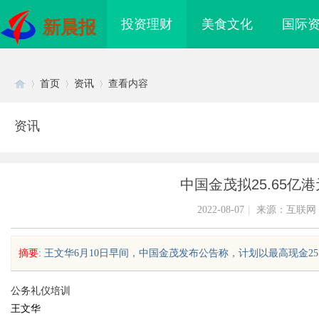
投资理财
美食文化
国际
新晨报
首页
资讯
查看内容
资讯
Di
›
›
›
中国金茂拟25.65亿
2022-08-07
|
来源：互联网
摘要
: 王文华6月10日早间，中国金茂发布公告称，计划以最高现金25.
sc
公务礼仪培训
王文华
海配眼镜
武汉配眼镜 上海配眼镜