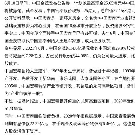
6月10日早间，中国金茂发布公告称，计划以最高现金25.65港元将
将被撤销。截至发稿，中国宏泰股价现报2.25港元，总市值37.15亿港
公开资料显示，中国宏泰是一家环京房企，全名为“中国宏泰产业市镇发
基础设施投资为核心业务，在全国18座城市开展业务，投资建设8个产业
事实上，中国金茂全面接手中国宏泰早已有迹可循。去年6月，中国金
国金茂或取代中国宏泰创始人王建军家族，成为控股股东。
uz
资料显示，2021年6月，中国金茂以14.8亿港元收购中国宏泰29.
份将减至约7.28亿股，占已发行股份的44.08%，仍为公司最大股东
股债券。
中国宏泰创始人王建军，1963年出生于廊坊，曾做过十年记者。199
产开发。先后开发了新华南、康乐花园、宏泰花园等小区，在当地打
2005年，中国宏泰转型产业市镇开发，其创建的龙河高新区项目，曾引
为“产业市镇第一股”。
不过，据媒体报道，中国宏泰极其倚重的龙河高新区项目，2020年受到
!
至23.99%。
同时，中国宏泰面临偿债负担。2020年年报数据显示，中国宏泰发展负债
到期有息借款22.22亿元，在手现金及现金等价物仅有6.46亿元。这
入股盘活旗下资产。