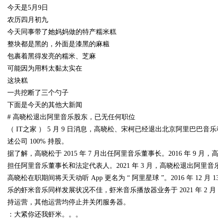
今天是5月9日
业金融智能升级
农历四月初九
今天同事带了她妈妈做的特产糯米糕
整块都是黑的，外面是漆黑的麻糍
包裹着黑得发亮的糯米、芝麻
可能因为用料太黏太实在
uz
这块糕
一共挖断了三个勺子
下面是今天的其他大新闻
# 高晓松退出阿里音乐股东，已无任何职位
（ IT之家 ） 5 月 9 日消息，高晓松、宋柯已经退出北京阿里巴
述公司 100% 持股。
据了解，高晓松于 2015 年 7 月出任阿里音乐董事长。2016 年 9 
担任阿里音乐董事长和法定代表人。2021 年 3 月，高晓松退出阿里音乐董
!
高晓松在职期间将天天动听 App 更名为 “ 阿里星球 ”。2016 年 1
乐的虾米音乐同样发展状况不佳，虾米音乐播放器业务于 2021 年 2 月 
持运营，其他运营均停止并关闭服务器。
：大紧你还我虾米。。。