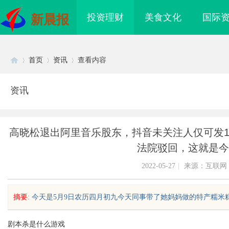
投资理财
美食文化
国际
新晨报
首页
资讯
查看内容
资讯
Di
›
›
›
高晓松退出阿里音乐股东，抖音未关注人仅可发1条私
法院驳回，这就是今
2022-05-27
|
来源：互联网
摘要
: 今天是5月9日农历四月初九今天同事带了她妈妈做的特产糯米糕
sc
剧本杀是什么游戏
I落地路径，天创信用
武汉配眼镜 上海配眼镜