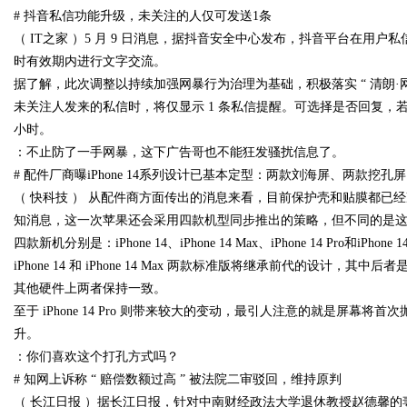
# 抖音私信功能升级，未关注的人仅可发送1条
（ IT之家 ）5 月 9 日消息，据抖音安全中心发布，抖音平台在用户
时有效期内进行文字交流。
据了解，此次调整以持续加强网暴行为治理为基础，积极落实 “ 清朗·
Bo
未关注人发来的私信时，将仅显示 1 条私信提醒。可选择是否回复，
小时。
：不止防了一手网暴，这下广告哥也不能狂发骚扰信息了。
# 配件厂商曝iPhone 14系列设计已基本定型：两款刘海屏、两款挖孔屏
（ 快科技 ） 从配件商方面传出的消息来看，目前保护壳和贴膜都已
知消息，这一次苹果还会采用四款机型同步推出的策略，但不同的是这次取
四款新机分别是：iPhone 14、iPhone 14 Max、iPhone 14 Pro和iPhone 14
iPhone 14 和 iPhone 14 Max 两款标准版将继承前代的设计，其中
ar
其他硬件上两者保持一致。
至于 iPhone 14 Pro 则带来较大的变动，最引人注意的就是屏幕将
升。
：你们喜欢这个打孔方式吗？
# 知网上诉称 “ 赔偿数额过高 ” 被法院二审驳回，维持原判
（ 长江日报 ）据长江日报，针对中南财经政法大学退休教授赵德馨的妻子