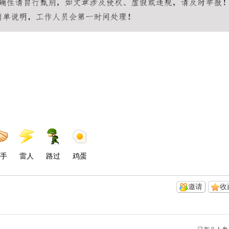
手
雷人
路过
鸡蛋
邀请
收