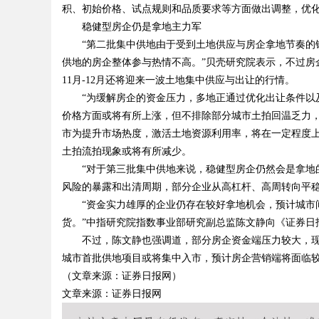
积、初始价格、试点规则和品质要求等方面做出调整，优化
稳健型房企仍是拿地主力军
“第二批集中供地由于受到土地供应与房企拿地节奏的错
供地的房企整体参与热情不高。”贝壳研究院表示，不过房
Bo
11月-12月还将迎来一波土地集中供应与出让的行情。
“为缓解房企的资金压力，多地正通过优化出让条件以及
价格方面或将有所上涨，但不排除部分城市土拍回温乏力，
市为提升市场热度，激活土地资源利用率，将在一定程度
土拍流拍现象或将有所减少。
“对于第三批集中供地来说，稳健型房企仍然会是拿地的
风险的暴露和出清周期，部分企业从高杠杆、高周转向平
“资金实力雄厚的企业仍存在较好拿地机会，预计城市间
ar
货。”中指研究院指数事业部研究副总监陈文静向《证券日
不过，陈文静也强调道，部分房企资金端压力较大，现
城市首批供地项目或将集中入市，预计房企营销端将面临
（文章来源：证券日报网）
文章来源：证券日报网