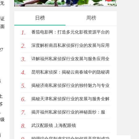
，无
的眉眼唇，才是你整张脸的点睛之
你的观
日榜
周榜
《证
笔！淡颜系女生的气质加分项
侧面
1.
番茄电影网：打造多元化影视资源平台的
2.
新时代先锋
深度解析南昌私家侦探行业的发展与应用
7
3.
现状
详解福州私家侦探行业发展与服务应用全
力
4.
方位指南
昆明私家侦探：揭秘云南春城中的隐秘调
第
5.
查力量
揭秘济南私家侦探行业的独特魅力与专业
土
6.
服务
揭秘天津私家侦探行业的发展与服务全解
苏
7.
。
析
揭开福州私家侦探行业的神秘面纱：服
1级
8.
务、优势与法律解析
武汉配眼镜 上海配眼镜
面
护理综合穿刺虚实结合如何提高穿刺成功