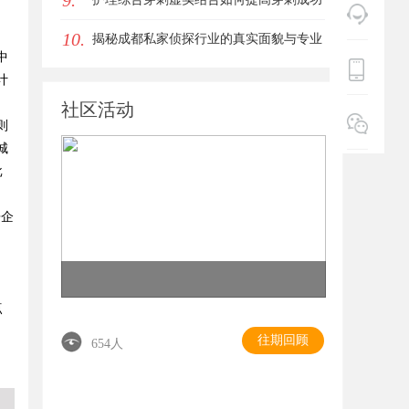
9.
10.
率？立方幻境给出答案
揭秘成都私家侦探行业的真实面貌与专业
中
服务
计
社区活动
则
城
批
房企
点
往期回顾
654人