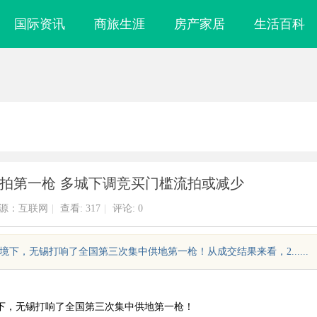
国际资讯
商旅生涯
房产家居
生活百科
拍第一枪 多城下调竞买门槛流拍或减少
源：互联网
|
查看:
317
|
评论: 0
环境下，无锡打响了全国第三次集中供地第一枪！从成交结果来看，2......
境下，无锡打响了全国第三次集中供地第一枪！
镜
企业级固态硬盘星载存储方案选购指