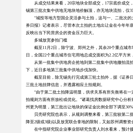
从成交结果来看，20宗地块全部成交，17宗底价成交，3
锡第三批次集中供地无地块地价触顶，亦无地块流拍，仅3宗
“城投等地方型国企灵活参与土拍，这与一、二批次的大
券日报》记者表示，尽管本次土拍的土地出让金在今年年底
反映出当下民营房企的资金压力巨大。
多城放宽参拍门槛
uz
截至11月2日，除宁波、郑州之外，其余20个重点城市
日，全国22个重点城市住宅用地总成交面积为2.2亿平方米
从第一批集中供地房企抢地到第二批集中供地撤拍流拍，
下，近日多地第三批集中供地步伐加快。
截至目前，除无锡先行完成第三轮土拍外，据《证券日
三批土地挂牌信息，并透露相应土拍规则。
“由于第二批土拍降温明显，供求关系有所失衡将在一定
拍规则方面有所放松或优化。”诸葛找房数据研究中心分析
!
州更为明显，第三批出让地块的保证金比例全部下调至30%
贝壳研究院也表示，从规则调整来看，第三批较第二批的
降至2级或3级)以及放宽联合拿地的限制，又如苏州调整
在中指研究院企业事业部研究负责人刘水看来，预计接