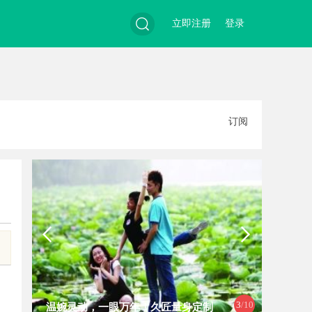
立即注册
登录
搜
订阅
索
3
/10
温婉灵动，一眼万年！久匠量身定制
全面解