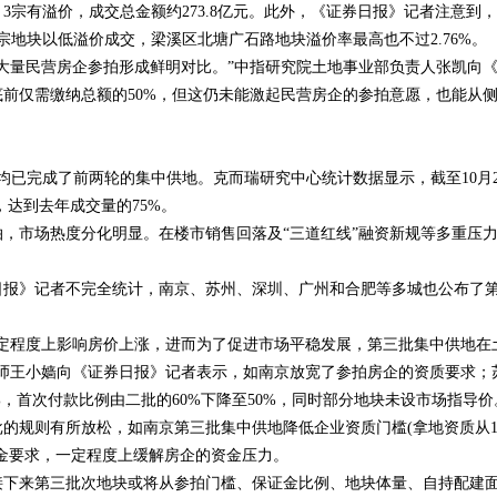
宗有溢价，成交总金额约273.8亿元。此外，《证券日报》记者注意到
地块以低溢价成交，梁溪区北塘广石路地块溢价率最高也不过2.76%。
南
量民营房企参拍形成鲜明对比。”中指研究院土地事业部负责人张凯向
前仅需缴纳总额的50%，但这仍未能激起民营房企的参拍意愿，也能从
均已完成了前两轮的集中供地。克而瑞研究中心统计数据显示，截至10月2
，达到去年成交量的75%。
市场热度分化明显。在楼市销售回落及“三道红线”融资新规等多重压
报》记者不完全统计，南京、苏州、深圳、广州和合肥等多城也公布了
程度上影响房价上涨，进而为了促进市场平稳发展，第三批集中供地在
师王小嫱向《证券日报》记者表示，如南京放宽了参拍房企的资质要求；
，首次付款比例由二批的60%下降至50%，同时部分地块未设市场指导价
规则有所放松，如南京第三批集中供地降低企业资质门槛(拿地资质从
资金要求，一定程度上缓解房企的资金压力。
下来第三批次地块或将从参拍门槛、保证金比例、地块体量、自持配建