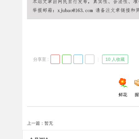
d
分享至 :
10 人收藏
鲜花
握
上一篇：暂无