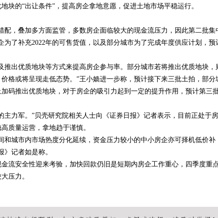
地块的“出让条件”，提高房企拿地意愿，促进土地市场平稳运行。
配，叠加多方面监管，多数房企面临较大的现金流压力，因此第二批集
企为了补充2022年的可售货值，以及部分城市为了完成年度供应计划，预
推出优质地块等方式来提高房企参与率。部分城市若将推出优质地块，
价格或将呈现走低态势。”王小嫱进一步称，预计接下来三批土拍，部分
上加码推出优质地块，对于房企的吸引力起到一定的提升作用，预计第三
主力军。”贝壳研究院相关人士向《证券日报》记者表示，目前正处于
稳高质量运营，拿地趋于谨慎。
和城市内市场热度分化延续，资金压力较小的中小房企亦可择机低价补
报》记者如是称。
金流安全性迎来考验，加快回款仍旧是短期内房企工作重心，四季度重
较大压力。