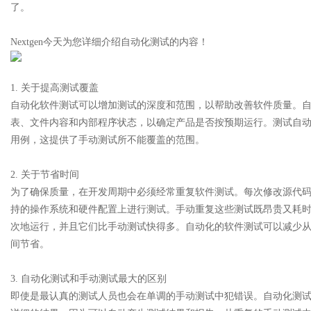
了。
花钱，ai却天天给他免费派单？
Nextgen今天为您详细介绍自动化测试的内容！
1. 关于提高测试覆盖
自动化软件测试可以增加测试的深度和范围，以帮助改善软件质量。
uz
表、文件内容和内部程序状态，以确定产品是否按预期运行。测试自
用例，这提供了手动测试所不能覆盖的范围。
2. 关于节省时间
为了确保质量，在开发周期中必须经常重复软件测试。每次修改源代
持的操作系统和硬件配置上进行测试。手动重复这些测试既昂贵又耗
次地运行，并且它们比手动测试快得多。自动化的软件测试可以减少
间节省。
!
3. 自动化测试和手动测试最大的区别
即使是最认真的测试人员也会在单调的手动测试中犯错误。自动化测